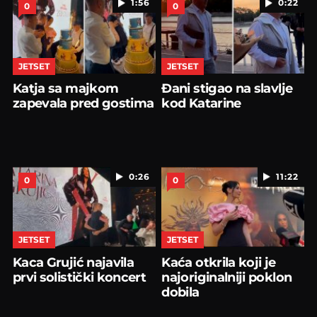
1:56
0:22
0
0
JETSET
JETSET
Katja sa majkom
Đani stigao na slavlje
zapevala pred gostima
kod Katarine
0:26
11:22
0
0
JETSET
JETSET
Kaca Grujić najavila
Kaća otkrila koji je
prvi solistički koncert
najoriginalniji poklon
dobila