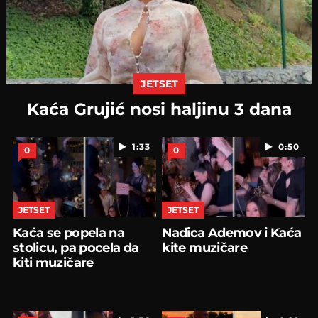
JETSET
Kaća Grujić nosi haljinu 3 dana
1:33
0:50
0
0
JETSET
JETSET
Kaća se popela na
Nadica Ademov i Kaća
stolicu, pa pocela da
kite muzičare
kiti muzičare