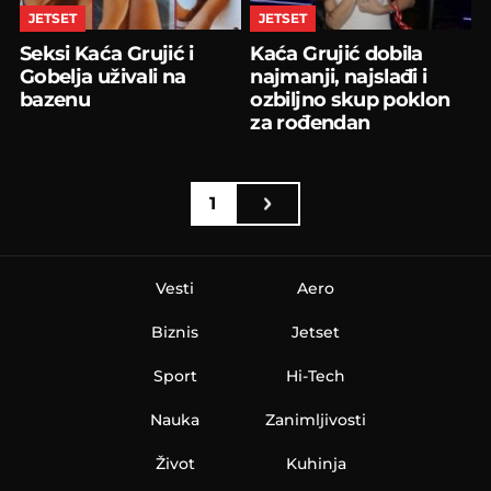
JETSET
JETSET
Seksi Kaća Grujić i
Kaća Grujić dobila
Gobelja uživali na
najmanji, najslađi i
bazenu
ozbiljno skup poklon
za rođendan
1
Vesti
Aero
Biznis
Jetset
Sport
Hi-Tech
Nauka
Zanimljivosti
Život
Kuhinja