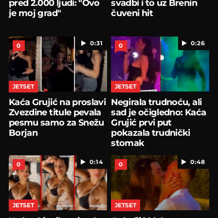
pred 2.000 ljudi: "Ovo
svadbi i to uz Brenin
je moj grad"
čuveni hit
0:31
0:26
0
0
JETSET
JETSET
Kaća Grujić na proslavi
Negirala trudnoću, ali
Zvezdine titule pevala
sad je očigledno: Kaća
pesmu samo za Snežu
Grujić prvi put
Borjan
pokazala trudnički
stomak
0:14
0:48
0
0
JETSET
JETSET