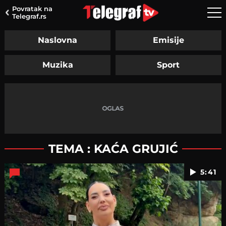
Povratak na
Telegraf.rs
Naslovna
Emisije
Muzika
Sport
TEMA : KAĆA GRUJIĆ
5:41