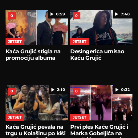
0:59
7:40
0
0
JETSET
JETSET
Kaća Grujić stigla na
Desingerica urnisao
promociju albuma
Kaću Grujić
2:10
0:32
0
0
JETSET
JETSET
Kaća Grujić pevala na
Prvi ples Kaće Grujić i
trgu u Kolašinu po kiši
Marka Gobeljića na