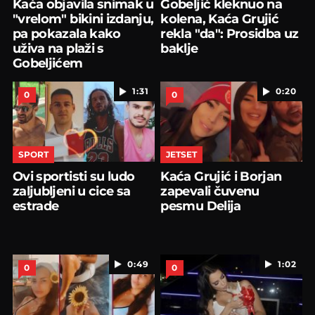
Kaća objavila snimak u
Gobeljić kleknuo na
"vrelom" bikini izdanju,
kolena, Kaća Grujić
pa pokazala kako
rekla "da": Prosidba uz
uživa na plaži s
baklje
Gobeljićem
1:31
0:20
0
0
SPORT
JETSET
Ovi sportisti su ludo
Kaća Grujić i Borjan
zaljubljeni u cice sa
zapevali čuvenu
estrade
pesmu Delija
0:49
1:02
0
0