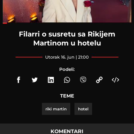
Loaded
:
22.49%
Filarri o susretu sa Rikijem
Martinom u hotelu
utorak 16. jun | 21:00
Podeli:
TEME
riki martin
hotel
KOMENTARI