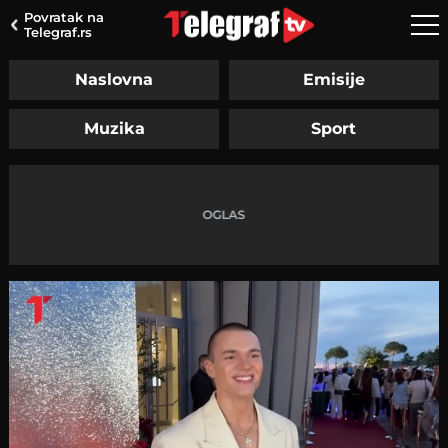
Povratak na
Telegraf.rs
Naslovna
Emisije
Muzika
Sport