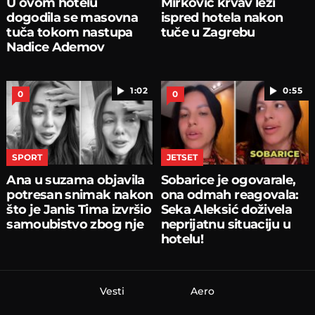
U ovom hotelu
Mirković krvav leži
dogodila se masovna
ispred hotela nakon
tuča tokom nastupa
tuče u Zagrebu
Nadice Ademov
1:02
0:55
0
0
SPORT
JETSET
Ana u suzama objavila
Sobarice je ogovarale,
potresan snimak nakon
ona odmah reagovala:
što je Janis Tima izvršio
Seka Aleksić doživela
samoubistvo zbog nje
neprijatnu situaciju u
hotelu!
Vesti
Aero