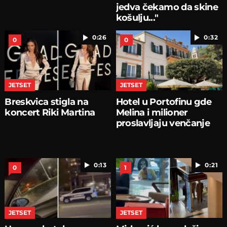
jedva čekamo da skine
košulju..."
0:26
0:32
0
0
JETSET
JETSET
Breskvica stigla na
Hotel u Portofinu gde
koncert Riki Martina
Melina i milioner
proslavljaju venčanje
0:13
0:21
0
1
JETSET
JETSET