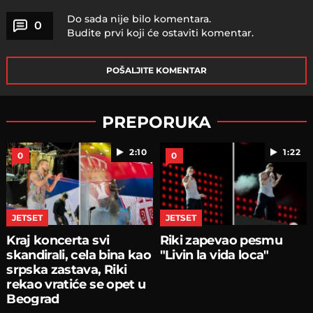
Do sada nije bilo komentara.
0
Budite prvi koji će ostaviti komentar.
POŠALJITE KOMENTAR
PREPORUKA
2:10
1:22
0
0
JETSET
JETSET
Kraj koncerta svi
Riki zapevao pesmu
skandirali, cela bina kao
"Livin la vida loca"
srpska zastava, Riki
rekao vratiće se opet u
Beograd