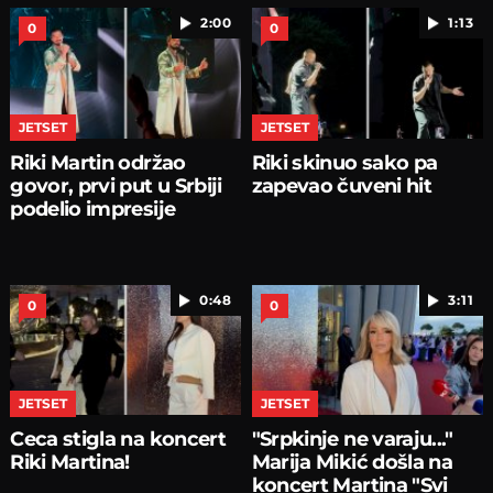
2:00
1:13
0
0
JETSET
JETSET
Riki Martin održao
Riki skinuo sako pa
govor, prvi put u Srbiji
zapevao čuveni hit
podelio impresije
0:48
3:11
0
0
JETSET
JETSET
Ceca stigla na koncert
"Srpkinje ne varaju..."
Riki Martina!
Marija Mikić došla na
koncert Martina "Svi