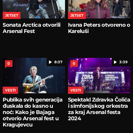
JETSET
JETSET
Sonata Arctica otvorili
Ivana Peters otvoreno o
Arsenal Fest
Kareluši
8:37
3:39
0
0
VESTI
VESTI
Publika svih generacija
Spektakl Zdravka Čolića
đuskala do kasno u
i simfonijskog orkestra
noć: Kako je Bajaga
za kraj Arsenal festa
otvorio Arsenal fest u
2024
Kragujevcu