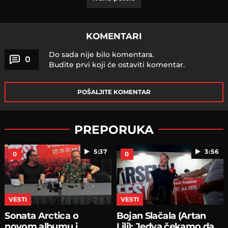
KOMENTARI
Do sada nije bilo komentara.
0
Budite prvi koji će ostaviti komentar.
POŠALJITE KOMENTAR
PREPORUKA
5:37
3:56
0
0
VESTI
VESTI
Sonata Arctica o
Bojan Slačala (Artan
novom albumu i
Lili): Jedva čekamo da