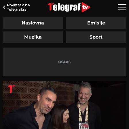
Povratak na
Telegraf.rs
Naslovna
Emisije
Muzika
Sport