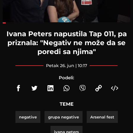
Loaded
:
23.08%
Ivana Peters napustila Tap 011, pa
priznala: "Negativ ne može da se
poredi sa njima"
petak 26. jun | 10:17
Podeli:
TEME
negative
grupa negative
Arsenal fest
ivana peters