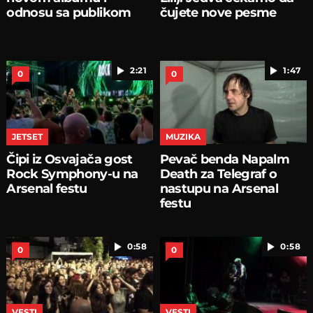
odnosu sa publikom
čujete nove pesme
2:21
1:47
0
0
JETSET
MUZIKA
Čipi iz Osvajača gost
Pevač benda Napalm
Rock Symphony-u na
Death za Telegraf o
Arsenal festu
nastupu na Arsenal
festu
0:58
0:58
0
0
VESTI
VESTI