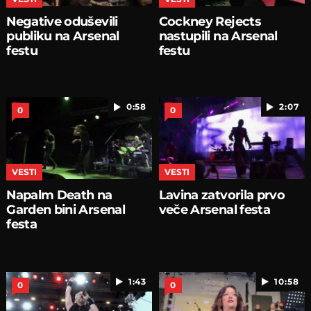
Negative oduševili
Cockney Rejects
publiku na Arsenal
nastupili na Arsenal
festu
festu
0:58
2:07
0
0
VESTI
VESTI
Napalm Death na
Lavina zatvorila prvo
Garden bini Arsenal
veče Arsenal festa
festa
1:43
10:58
0
0