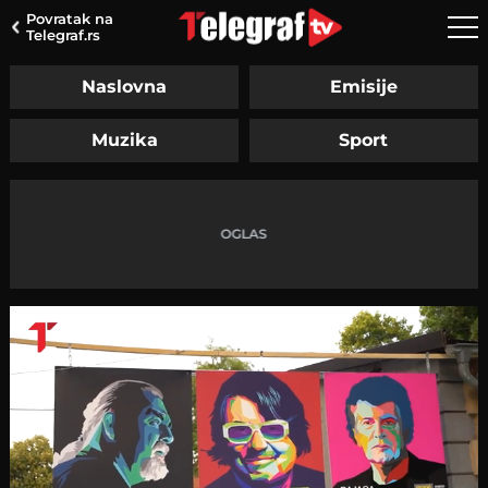
Povratak na
Telegraf.rs
Naslovna
Emisije
Muzika
Sport