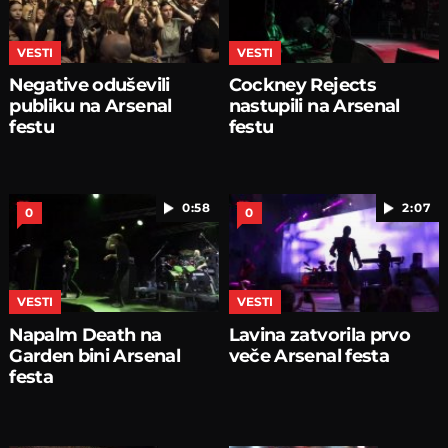
VESTI
VESTI
Negative oduševili
Cockney Rejects
publiku na Arsenal
nastupili na Arsenal
festu
festu
0:58
2:07
0
0
VESTI
VESTI
Napalm Death na
Lavina zatvorila prvo
Garden bini Arsenal
veče Arsenal festa
festa