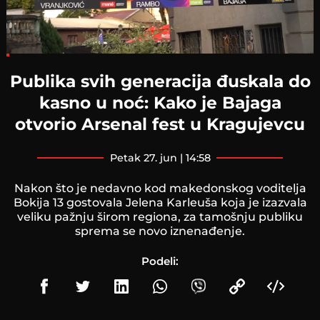
Loaded
:
7.72%
Publika svih generacija đuskala do
kasno u noć: Kako je Bajaga
otvorio Arsenal fest u Kragujevcu
petak 27. jun | 14:58
Nakon što je nedavno kod makedonskog voditelja
Bokija 13 gostovala Jelena Karleuša koja je izazvala
veliku pažnju širom regiona, za tamošnju publiku
sprema se novo iznenađenje.
Podeli: