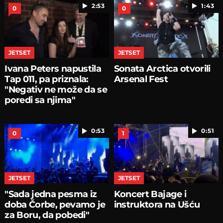
2:53
1:43
0
0
JETSET
JETSET
Ivana Peters napustila
Sonata Arctica otvorili
Tap 011, pa priznala:
Arsenal Fest
"Negativ ne može da se
poredi sa njima"
0:53
0:51
0
1
JETSET
JETSET
"Sada jedna pesma iz
Koncert Bajage i
doba Čorbe, pevamo je
instruktora na Ušću
za Boru, da pobedi"