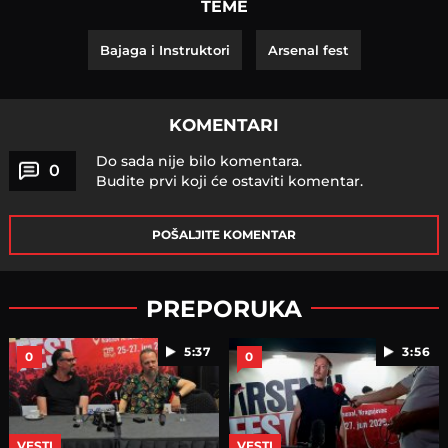
TEME
Bajaga i Instruktori
Arsenal fest
KOMENTARI
Do sada nije bilo komentara.
0
Budite prvi koji će ostaviti komentar.
POŠALJITE KOMENTAR
PREPORUKA
5:37
3:56
0
0
VESTI
VESTI