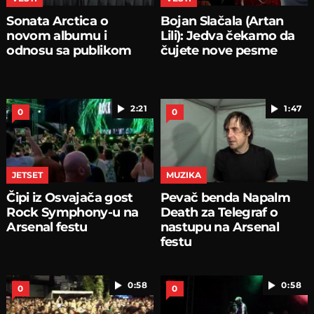
Sonata Arctica o
Bojan Slačala (Artan
novom albumu i
Lili): Jedva čekamo da
odnosu sa publikom
čujete nove pesme
2:21
1:47
0
0
JETSET
MUZIKA
Čipi iz Osvajača gost
Pevač benda Napalm
Rock Symphony-u na
Death za Telegraf o
Arsenal festu
nastupu na Arsenal
festu
0:58
0:58
0
0