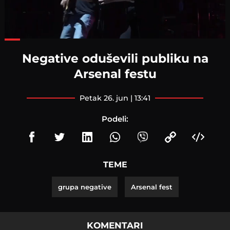
Loaded
:
67.78%
Negative oduševili publiku na
Arsenal festu
petak 26. jun | 13:41
Podeli:
TEME
grupa negative
Arsenal fest
KOMENTARI