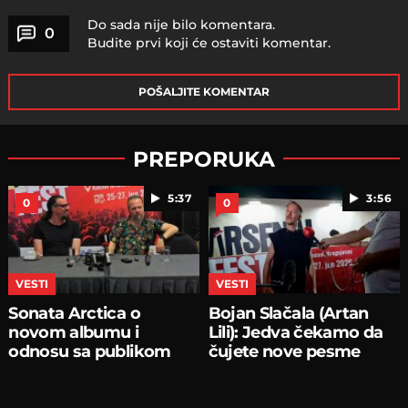
Do sada nije bilo komentara.
0
Budite prvi koji će ostaviti komentar.
POŠALJITE KOMENTAR
PREPORUKA
5:37
3:56
0
0
VESTI
VESTI
Sonata Arctica o
Bojan Slačala (Artan
novom albumu i
Lili): Jedva čekamo da
odnosu sa publikom
čujete nove pesme