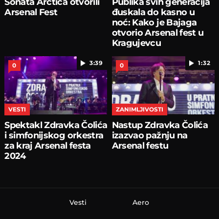
Sonata Arctica otvorili
Publika svih generacija
Arsenal Fest
đuskala do kasno u
noć: Kako je Bajaga
otvorio Arsenal fest u
Kragujevcu
3:39
1:32
0
0
VESTI
ZANIMLJIVOSTI
Spektakl Zdravka Čolića
Nastup Zdravka Čolića
i simfonijskog orkestra
izazvao pažnju na
za kraj Arsenal festa
Arsenal festu
2024
Vesti
Aero