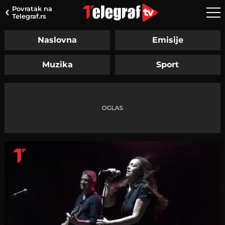
Povratak na
Telegraf.rs
Naslovna
Emisije
Muzika
Sport