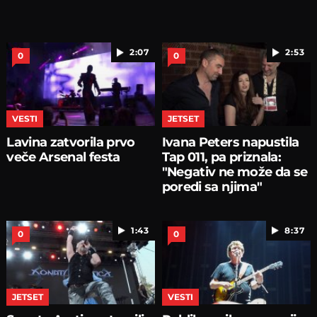
2:07
2:53
0
0
VESTI
JETSET
Lavina zatvorila prvo
Ivana Peters napustila
veče Arsenal festa
Tap 011, pa priznala:
"Negativ ne može da se
poredi sa njima"
1:43
8:37
0
0
JETSET
VESTI