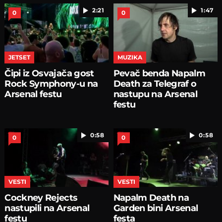
2:21
1:47
0
0
JETSET
MUZIKA
Čipi iz Osvajača gost
Pevač benda Napalm
Rock Symphony-u na
Death za Telegraf o
Arsenal festu
nastupu na Arsenal
festu
0:58
0:58
0
0
VESTI
VESTI
Cockney Rejects
Napalm Death na
nastupili na Arsenal
Garden bini Arsenal
festu
festa