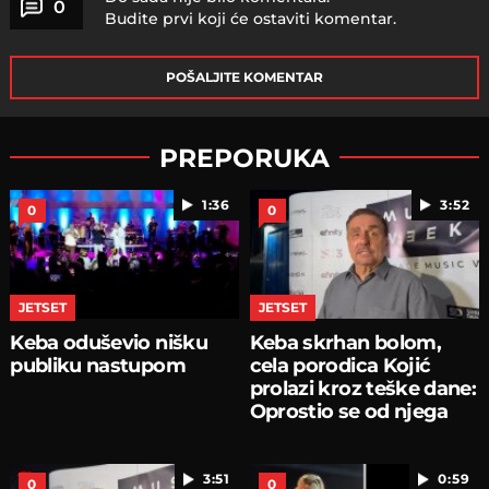
0
Budite prvi koji će ostaviti komentar.
POŠALJITE KOMENTAR
PREPORUKA
1:36
3:52
0
0
JETSET
JETSET
Keba oduševio nišku
Keba skrhan bolom,
publiku nastupom
cela porodica Kojić
prolazi kroz teške dane:
Oprostio se od njega
3:51
0:59
0
0