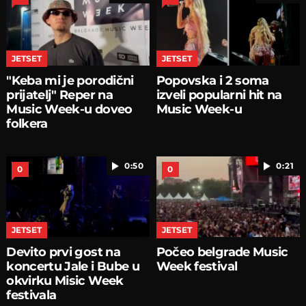
JETSET
JETSET
"Keba mi je porodični
Popovska i 2 soma
prijatelj" Reper na
izveli popularni hit na
Music Week-u doveo
Music Week-u
folkera
0:50
0:21
0
0
JETSET
JETSET
Devito prvi gost na
Počeo belgrade Music
koncertu Jale i Bube u
Week festival
okvirku Misic Week
festivala