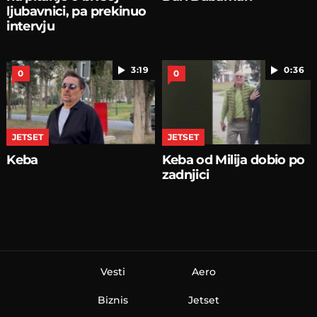
ljubavnici, pa prekinuo
intervju
3:19
0:36
0
0
JETSET
JETSET
Keba
Keba od Milija dobio po
zadnjici
Vesti
Aero
Biznis
Jetset