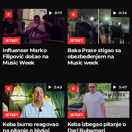
0:17
0:14
0
0
JETSET
JETSET
Influenser Marko
Baka Prase stigao sa
Filipović došao na
obezbeđenjem na
Music Week
Music week
2:43
3:47
0
0
JETSET
JETSET
Keba burno reagovao
Keba izbegao pitanje o
na pitanje o bivšoj
Dari Bubamari