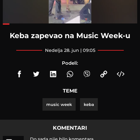
Loaded
:
47.75%
Keba zapevao na Music Week-u
nedelja 28. jun | 09:05
Podeli:
TEME
music week
keba
KOMENTARI
Do sada nije bilo komentara.