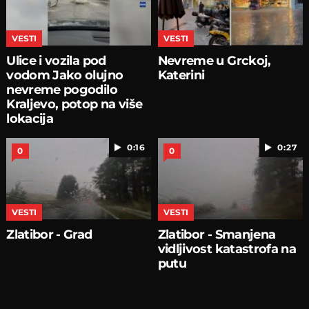
VESTI
VESTI
Ulice i vozila pod
Nevreme u Grckoj,
vodom Jako olujno
Katerini
nevreme pogodilo
Kraljevo, potop na više
lokacija
0:16
0:27
0
0
VESTI
VESTI
Zlatibor - Grad
Zlatibor - Smanjena
vidljivost katastrofa na
putu