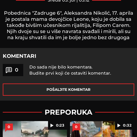
sreda 03. jul | 03:12
Pobednica "Zadruge 6", Aleksandra Nikolić, 17. aprila
je postala mama devojčice Leone, koju je dobila sa
takođe bivšim učesnikom rijalitija, Filipom Carem.
Njih dvoje su se u više navrata svađali i mirili, ali su
na kraju shvatili da im je bolje jedno bez drugoga
KOMENTARI
Do sada nije bilo komentara.
0
Budite prvi koji će ostaviti komentar.
POŠALJITE KOMENTAR
PREPORUKA
0:23
0:32
0
0