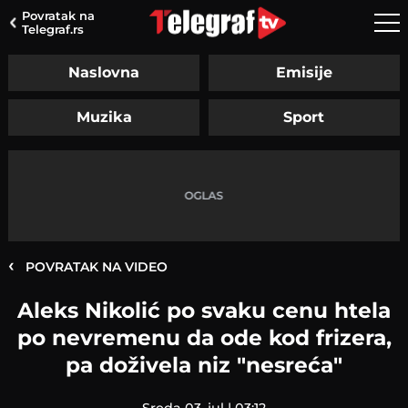
Povratak na
Telegraf.rs
Naslovna
Emisije
Muzika
Sport
‹
POVRATAK NA VIDEO
Aleks Nikolić po svaku cenu htela
po nevremenu da ode kod frizera,
pa doživela niz "nesreća"