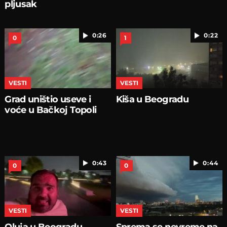
pljusak
0:26
0:22
0
1
VESTI
VESTI
Grad uništio useve i
Kiša u Beogradu
voće u Bačkoj Topoli
0:43
0:44
0
0
VESTI
VESTI
Oluja u Beogradu
Sprema se nevreme na