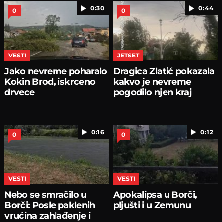
0:30
0:44
0
0
VESTI
JETSET
Jako nevreme poharalo
Dragica Zlatić pokazala
Kokin Brod, iskrceno
kakvo je nevreme
drvece
pogodilo njen kraj
0:16
0:12
0
0
VESTI
VESTI
Nebo se smračilo u
Apokalipsa u Borči,
Borči: Posle paklenih
pljušti i u Zemunu
vrućina zahlađenje i