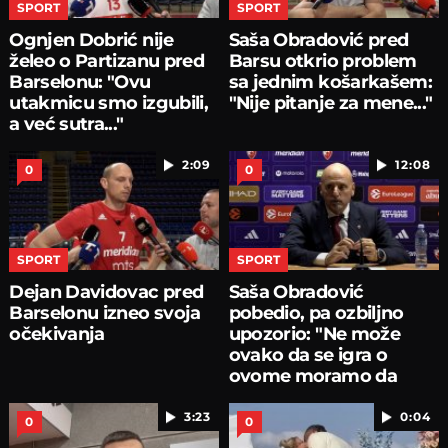
SPORT
SPORT
Ognjen Dobrić nije
Saša Obradović pred
želeo o Partizanu pred
Barsu otkrio problem
Barselonu: "Ovu
sa jednim košarkašem:
utakmicu smo izgubili,
"Nije pitanje za mene..."
a već sutra..."
2:09
12:08
0
0
SPORT
SPORT
Dejan Davidovac pred
Saša Obradović
Barselonu izneo svoja
pobedio, pa ozbiljno
očekivanja
upozorio: "Ne može
ovako da se igra o
ovome moramo da
pričamo...
3:23
0:04
0
0