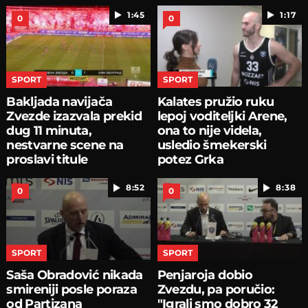
1:45
1:17
0
0
SPORT
SPORT
Bakljada navijača
Kalates pružio ruku
Zvezde izazvala prekid
lepoj voditeljki Arene,
dug 11 minuta,
ona to nije videla,
nestvarne scene na
usledio šmekerski
proslavi titule
potez Grka
8:52
8:38
0
0
SPORT
SPORT
Saša Obradović nikada
Penjaroja dobio
smireniji posle poraza
Zvezdu, pa poručio:
od Partizana
"Igrali smo dobro 32