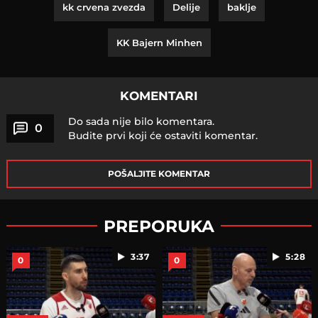
kk crvena zvezda
Delije
baklje
KK Bajern Minhen
KOMENTARI
Do sada nije bilo komentara.
0
Budite prvi koji će ostaviti komentar.
POŠALJITE KOMENTAR
PREPORUKA
3:37
5:28
0
0