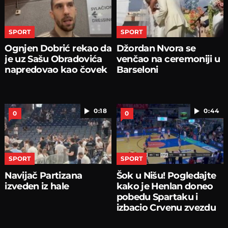
SPORT
SPORT
Ognjen Dobrić rekao da
Džordan Nvora se
je uz Sašu Obradovića
venčao na ceremoniji u
napredovao kao čovek
Barseloni
0:18
0:44
0
0
SPORT
SPORT
Navijač Partizana
Šok u Nišu! Pogledajte
izveden iz hale
kako je Henlan doneo
pobedu Spartaku i
izbacio Crvenu zvezdu