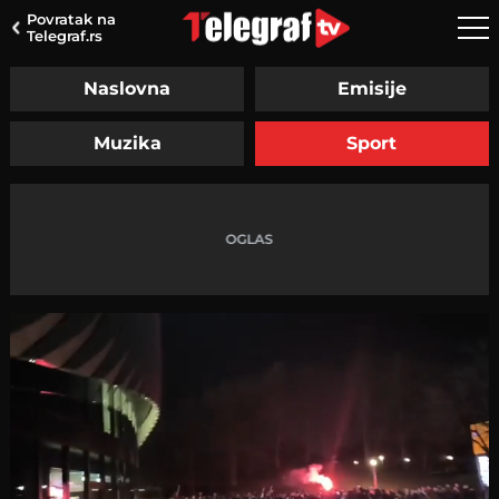
Povratak na
Telegraf.rs
Naslovna
Emisije
Muzika
Sport