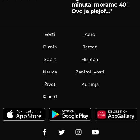
minuta, moramo 40!
Ovo je plejof..."
Vesti
Aero
Biznis
Jetset
Sport
Hi-Tech
Nauka
Zanimljivosti
Život
Kuhinja
Rijaliti