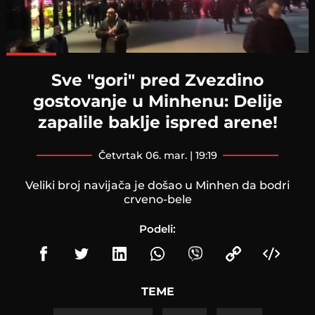
Loaded
:
100.00%
Sve "gori" pred Zvezdino
gostovanje u Minhenu: Delije
zapalile baklje ispred arene!
četvrtak 06. mar. | 19:19
Veliki broj navijača je došao u Minhen da bodri
crveno-bele
Podeli:
TEME