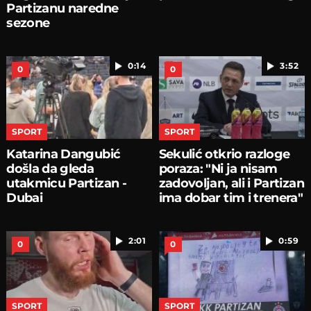
Partizanu naredne
sezone
0:14
3:52
0
0
SPORT
SPORT
Katarina Dangubić
Sekulić otkrio razloge
došla da gleda
poraza: "Ni ja nisam
utakmicu Partizan -
zadovoljan, ali i Partizan
Dubai
ima dobar tim i trenera"
2:01
0:59
0
0
SPORT
SPORT