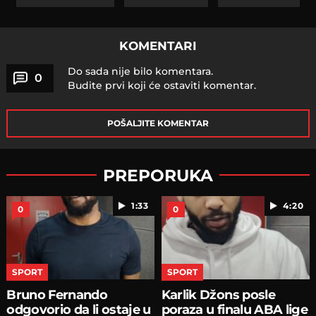
KOMENTARI
Do sada nije bilo komentara.
0
Budite prvi koji će ostaviti komentar.
POŠALJITE KOMENTAR
PREPORUKA
1:33
4:20
0
0
SPORT
SPORT
Bruno Fernando
Karlik Džons posle
odgovorio da li ostaje u
poraza u finalu ABA lige