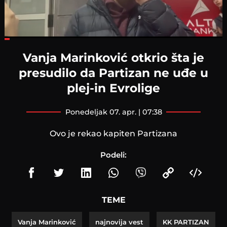
Loaded
:
22.28%
Vanja Marinković otkrio šta je
presudilo da Partizan ne uđe u
plej-in Evrolige
ponedeljak 07. apr. | 07:38
Ovo je rekao kapiten Partizana
Podeli:
TEME
Vanja Marinković
najnovija vest
KK PARTIZAN