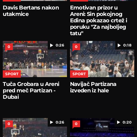
Davis Bertans nakon
Emotivan prizor u
utakmice
Areni: Sin pokojnog
Edina pokazao crtež i
poruku "Za najboljeg
tatu"
0:26
0:18
0
0
SPORT
SPORT
Tuča Grobara u Areni
Navijač Partizana
pred meč Partizan -
izveden iz hale
Dubai
0:26
0:20
0
0