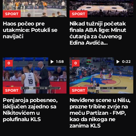
SPORT
SPORT
Haos počeo pre
Nikad tužniji početak
utakmice: Potukli se
finala ABA lige: Minut
navijači
ćutanja za čuvenog
Edina Avdića...
1:58
0:22
0
0
SPORT
SPORT
Penjaroja pobesneo,
Neviđene scene u Nišu,
isključen zajedno sa
prazne tribine zvrje na
Nikitovićem u
meču Partizan - FMP,
polufinalu KLS
kao da nikoga ne
zanima KLS