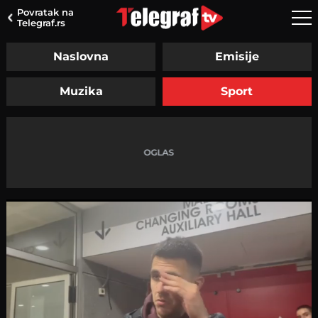
Povratak na
Telegraf.rs
Naslovna
Emisije
Muzika
Sport