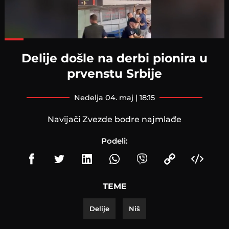
Loaded
:
71.37%
Delije došle na derbi pionira u
prvenstu Srbije
nedelja 04. maj | 18:15
Navijači Zvezde bodre najmlađe
Podeli:
TEME
Delije
Niš