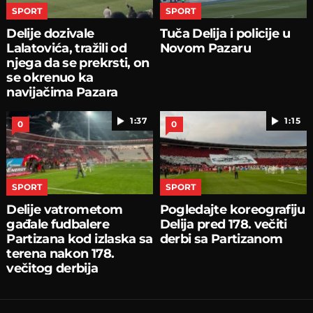
SPORT
SPORT
Delije dozivale
Tuča Delija i policije u
Lalatovića, tražili od
Novom Pazaru
njega da se prekrsti, on
se okrenuo ka
navijačima Pazara
1:37
1:15
0
0
SPORT
SPORT
Delije vatrometom
Pogledajte koreografiju
gađale fudbalere
Delija pred 178. večiti
Partizana kod izlaska sa
derbi sa Partizanom
terena nakon 178.
večitog derbija