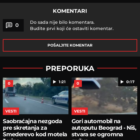
KOMENTARI
Do sada nije bilo komentara.
0
Budite prvi koji će ostaviti komentar.
POŠALJITE KOMENTAR
PREPORUKA
1:21
0:17
0
0
VESTI
VESTI
Saobraćajna nezgoda
Gori automobil na
pre skretanja za
autoputu Beograd - Niš,
Smederevo kod motela
stvara se ogromna