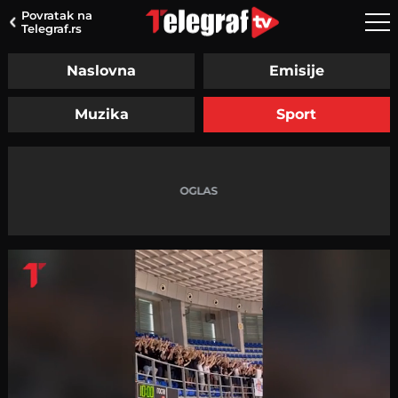
Povratak na
Telegraf.rs
Naslovna
Emisije
Muzika
Sport