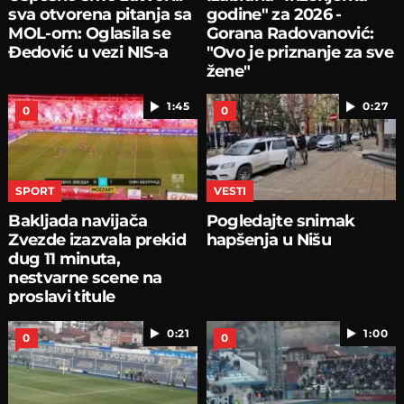
sva otvorena pitanja sa
godine" za 2026 -
MOL-om: Oglasila se
Gorana Radovanović:
Đedović u vezi NIS-a
"Ovo je priznanje za sve
žene"
1:45
0:27
0
0
SPORT
VESTI
Bakljada navijača
Pogledajte snimak
Zvezde izazvala prekid
hapšenja u Nišu
dug 11 minuta,
nestvarne scene na
proslavi titule
0:21
1:00
0
0