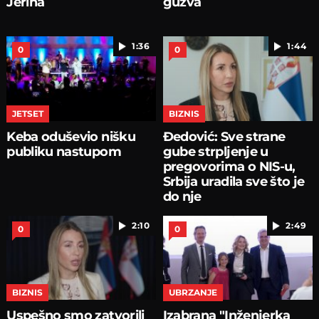
Jerina
gužva
1:36
1:44
0
0
JETSET
BIZNIS
Keba oduševio nišku
Đedović: Sve strane
publiku nastupom
gube strpljenje u
pregovorima o NIS-u,
Srbija uradila sve što je
do nje
2:10
2:49
0
0
BIZNIS
UBRZANJE
Uspešno smo zatvorili
Izabrana "Inženjerka