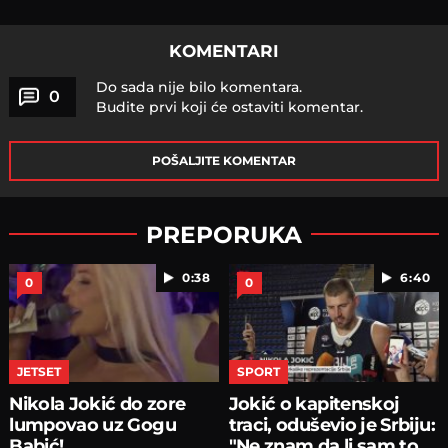
KOMENTARI
Do sada nije bilo komentara.
0
Budite prvi koji će ostaviti komentar.
POŠALJITE KOMENTAR
PREPORUKA
0:38
6:40
0
0
JETSET
SPORT
Nikola Jokić do zore
Jokić o kapitenskoj
lumpovao uz Gogu
traci, oduševio je Srbiju:
Babić!
"Ne znam da li sam to