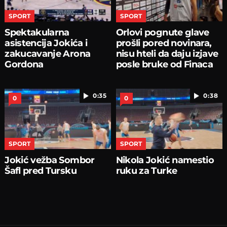
SPORT
SPORT
Spektakularna
Orlovi pognute glave
asistencija Jokića i
prošli pored novinara,
zakucavanje Arona
nisu hteli da daju izjave
Gordona
posle bruke od Finaca
0:35
0:38
0
0
SPORT
SPORT
Jokić vežba Sombor
Nikola Jokić namestio
Šafl pred Tursku
ruku za Turke