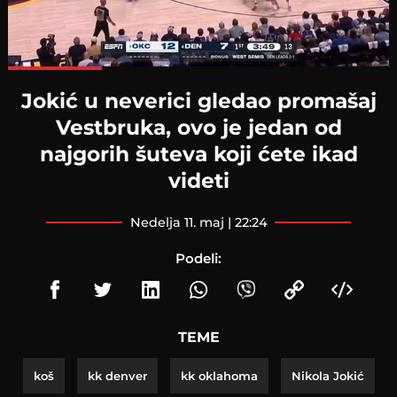
Loaded
:
100.00%
Jokić u neverici gledao promašaj
Vestbruka, ovo je jedan od
najgorih šuteva koji ćete ikad
videti
nedelja 11. maj | 22:24
Podeli:
TEME
koš
kk denver
kk oklahoma
Nikola Jokić