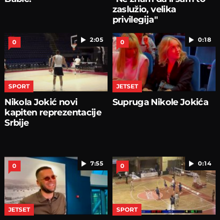
zaslužio, velika
privilegija"
2:05
0:18
0
0
SPORT
JETSET
Nikola Jokić novi
Supruga Nikole Jokića
kapiten reprezentacije
Srbije
7:55
0:14
0
0
JETSET
SPORT