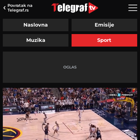
Povratak na
Telegraf.rs
Naslovna
Emisije
Muzika
Sport