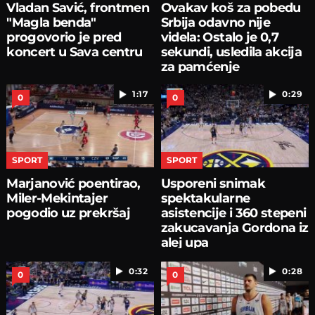
Vladan Savić, frontmen
Ovakav koš za pobedu
"Magla benda"
Srbija odavno nije
progovorio je pred
videla: Ostalo je 0,7
koncert u Sava centru
sekundi, usledila akcija
za pamćenje
1:17
0:29
0
0
SPORT
SPORT
Marjanović poentirao,
Usporeni snimak
Miler-Mekintajer
spektakularne
pogodio uz prekršaj
asistencije i 360 stepeni
zakucavanja Gordona iz
alej upa
0:32
0:28
0
0