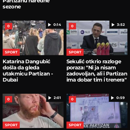
Partizanu naredne
sezone
0:14
3:52
0
0
SPORT
SPORT
Katarina Dangubić
Sekulić otkrio razloge
došla da gleda
poraza: "Ni ja nisam
utakmicu Partizan -
zadovoljan, ali i Partizan
Dubai
ima dobar tim i trenera"
2:01
0:59
0
0
SPORT
SPORT