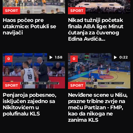
SPORT
SPORT
Haos počeo pre
Nikad tužniji početak
utakmice: Potukli se
finala ABA lige: Minut
navijači
ćutanja za čuvenog
Edina Avdića...
1:58
0:22
0
0
SPORT
SPORT
Penjaroja pobesneo,
Neviđene scene u Nišu,
isključen zajedno sa
prazne tribine zvrje na
Nikitovićem u
meču Partizan - FMP,
polufinalu KLS
kao da nikoga ne
zanima KLS