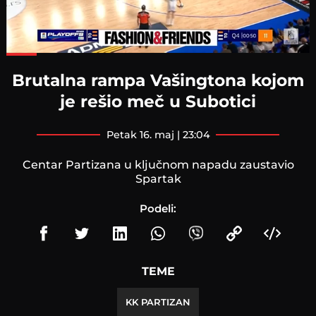
Loaded
:
98.08%
Brutalna rampa Vašingtona kojom
je rešio meč u Subotici
petak 16. maj | 23:04
Centar Partizana u ključnom napadu zaustavio
Spartak
Podeli:
TEME
KK PARTIZAN