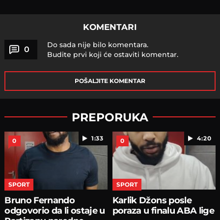
KOMENTARI
Do sada nije bilo komentara.
0
Budite prvi koji će ostaviti komentar.
POŠALJITE KOMENTAR
PREPORUKA
1:33
4:20
0
0
SPORT
SPORT
Bruno Fernando
Karlik Džons posle
odgovorio da li ostaje u
poraza u finalu ABA lige