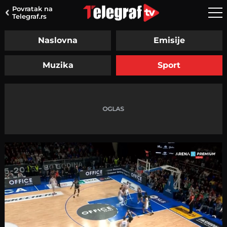
Povratak na
Telegraf.rs
Naslovna
Emisije
Muzika
Sport