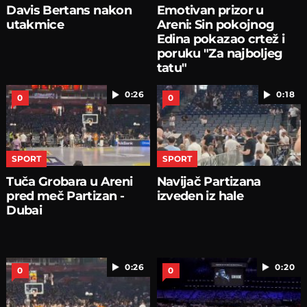
Davis Bertans nakon
Emotivan prizor u
utakmice
Areni: Sin pokojnog
Edina pokazao crtež i
poruku "Za najboljeg
tatu"
0:26
0:18
0
0
SPORT
SPORT
Tuča Grobara u Areni
Navijač Partizana
pred meč Partizan -
izveden iz hale
Dubai
0:26
0:20
0
0