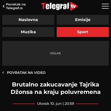
Povratak na
Telegraf.rs
Naslovna
Emisije
Muzika
Sport
‹
POVRATAK NA VIDEO
Brutalno zakucavanje Tajrika
Džonsa na kraju poluvremena
utorak 10. jun | 20:59