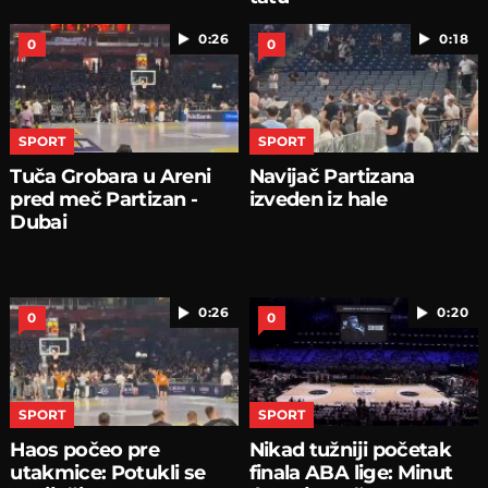
0:26
0:18
0
0
SPORT
SPORT
Tuča Grobara u Areni
Navijač Partizana
pred meč Partizan -
izveden iz hale
Dubai
0:26
0:20
0
0
SPORT
SPORT
Haos počeo pre
Nikad tužniji početak
utakmice: Potukli se
finala ABA lige: Minut