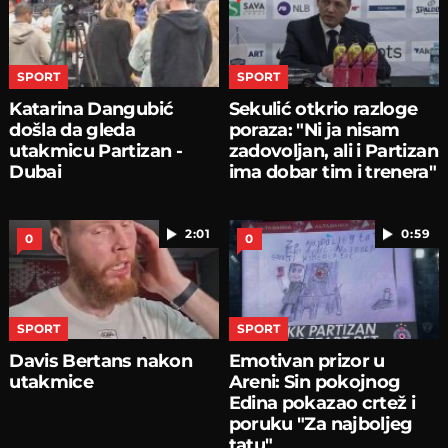
SPORT
SPORT
Katarina Dangubić
Sekulić otkrio razloge
došla da gleda
poraza: "Ni ja nisam
utakmicu Partizan -
zadovoljan, ali i Partizan
Dubai
ima dobar tim i trenera"
2:01
0:59
0
0
SPORT
SPORT
Davis Bertans nakon
Emotivan prizor u
utakmice
Areni: Sin pokojnog
Edina pokazao crtež i
poruku "Za najboljeg
tatu"