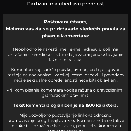
Partizan ima ubedljivu prednost
Poštovani čitaoci,
Molimo vas da se pridržavate sledećih pravila za
pisanje komentara:
Neophodno je navesti ime i e-mail adresu u poljima
označenim zvezdicom, s tim da je zabranjeno ostavljanje
lažnih podataka.
Komentari koji sadrže psovke, uvrede, pretnje i govor
mržnje na nacionalnoj, verskoj, rasnoj osnovi ili povodom
nečije seksualne opredeljenosti neće biti objavljeni.
Prilikom pisanja komentara vodite računa o pravopisnim i
gramatičkim pravilima.
Tekst komentara ograničen je na 1500 karaktera.
Nije dozvoljeno postavljanje linkova odnosno
promovisanje drugih sajtova kroz komentare, te će takve
poruke biti označene kao spam, poput niza komentara