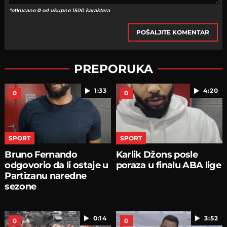
*otkucano
0
od ukupno 1500 karaktera
POŠALJITE KOMENTAR
PREPORUKA
1:33
4:20
0
0
SPORT
SPORT
Bruno Fernando
Karlik Džons posle
odgovorio da li ostaje u
poraza u finalu ABA lige
Partizanu naredne
sezone
0:14
3:52
0
0