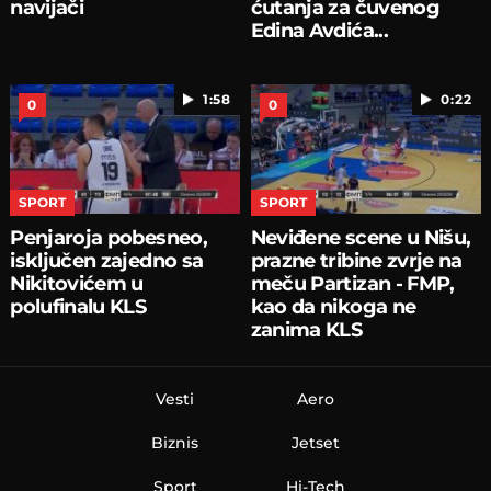
navijači
ćutanja za čuvenog
Edina Avdića...
1:58
0:22
0
0
SPORT
SPORT
Penjaroja pobesneo,
Neviđene scene u Nišu,
isključen zajedno sa
prazne tribine zvrje na
Nikitovićem u
meču Partizan - FMP,
polufinalu KLS
kao da nikoga ne
zanima KLS
Vesti
Aero
Biznis
Jetset
Sport
Hi-Tech