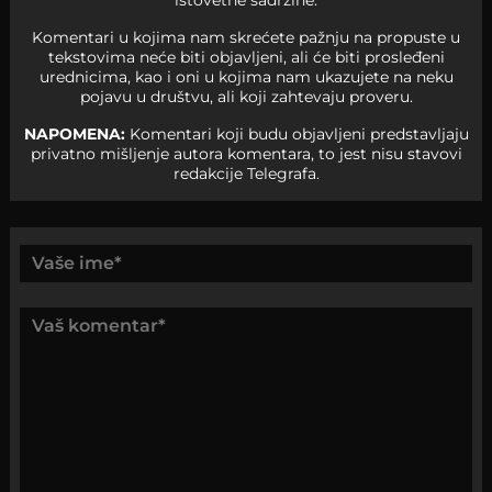
istovetne sadržine.
Komentari u kojima nam skrećete pažnju na propuste u
tekstovima neće biti objavljeni, ali će biti prosleđeni
urednicima, kao i oni u kojima nam ukazujete na neku
pojavu u društvu, ali koji zahtevaju proveru.
NAPOMENA:
Komentari koji budu objavljeni predstavljaju
privatno mišljenje autora komentara, to jest nisu stavovi
redakcije Telegrafa.