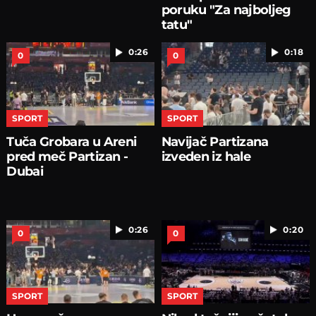
poruku "Za najboljeg
tatu"
0:26
0:18
0
0
SPORT
SPORT
Tuča Grobara u Areni
Navijač Partizana
pred meč Partizan -
izveden iz hale
Dubai
0:26
0:20
0
0
SPORT
SPORT