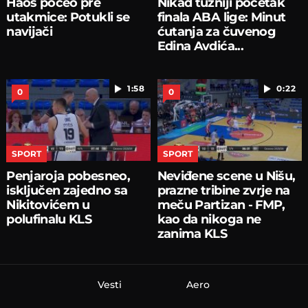
Haos počeo pre
Nikad tužniji početak
utakmice: Potukli se
finala ABA lige: Minut
navijači
ćutanja za čuvenog
Edina Avdića...
1:58
0:22
0
0
SPORT
SPORT
Penjaroja pobesneo,
Neviđene scene u Nišu,
isključen zajedno sa
prazne tribine zvrje na
Nikitovićem u
meču Partizan - FMP,
polufinalu KLS
kao da nikoga ne
zanima KLS
Vesti
Aero