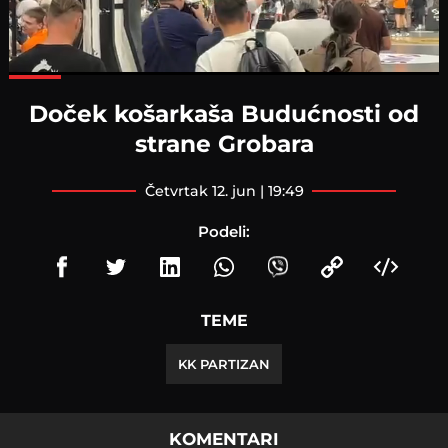
Loaded
:
100.00%
Doček košarkaša Budućnosti od
strane Grobara
četvrtak 12. jun | 19:49
Podeli:
TEME
KK PARTIZAN
KOMENTARI