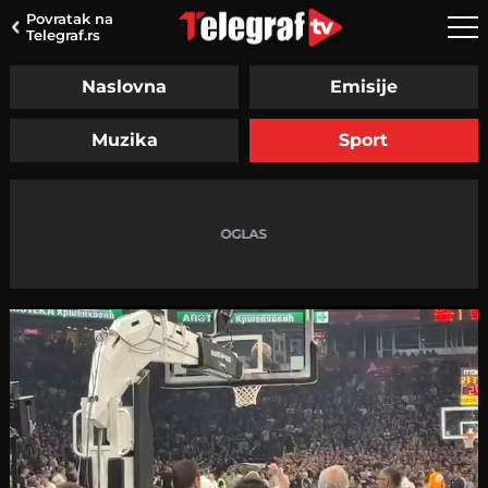
Povratak na
Telegraf.rs
Naslovna
Emisije
Muzika
Sport