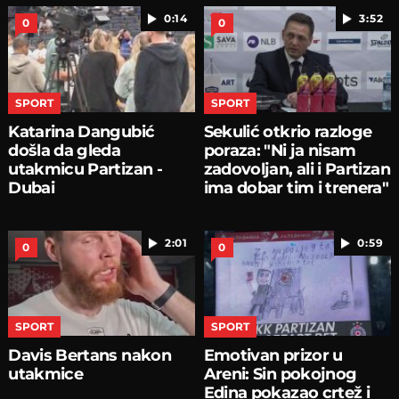
0:14
3:52
0
0
SPORT
SPORT
Katarina Dangubić
Sekulić otkrio razloge
došla da gleda
poraza: "Ni ja nisam
utakmicu Partizan -
zadovoljan, ali i Partizan
Dubai
ima dobar tim i trenera"
2:01
0:59
0
0
SPORT
SPORT
Davis Bertans nakon
Emotivan prizor u
utakmice
Areni: Sin pokojnog
Edina pokazao crtež i