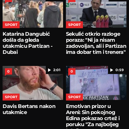
SPORT
SPORT
Katarina Dangubić
Sekulić otkrio razloge
došla da gleda
poraza: "Ni ja nisam
utakmicu Partizan -
zadovoljan, ali i Partizan
Dubai
ima dobar tim i trenera"
2:01
0:59
0
0
SPORT
SPORT
Davis Bertans nakon
Emotivan prizor u
utakmice
Areni: Sin pokojnog
Edina pokazao crtež i
poruku "Za najboljeg