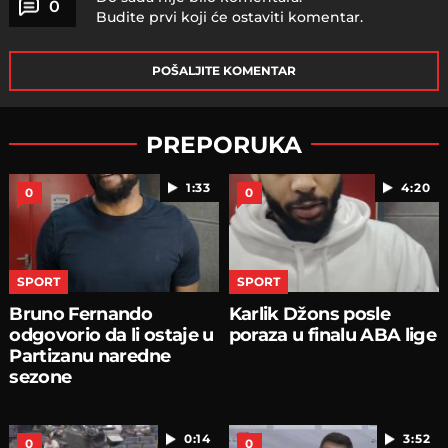
0
Budite prvi koji će ostaviti komentar.
POŠALJITE KOMENTAR
PREPORUKA
1:33
4:20
0
0
SPORT
SPORT
Bruno Fernando
Karlik Džons posle
odgovorio da li ostaje u
poraza u finalu ABA lige
Partizanu naredne
sezone
0:14
3:52
0
0