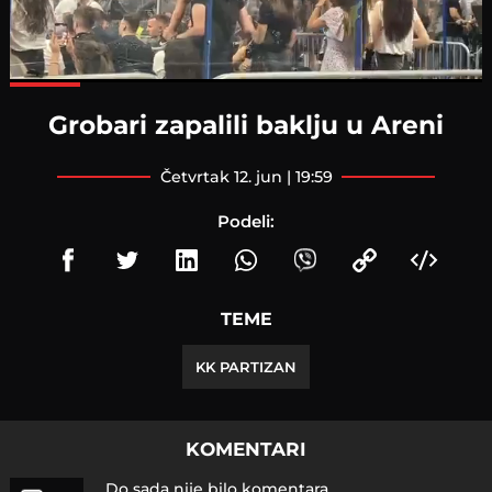
Loaded
:
100.00%
Grobari zapalili baklju u Areni
četvrtak 12. jun | 19:59
Podeli:
TEME
KK PARTIZAN
KOMENTARI
Do sada nije bilo komentara.