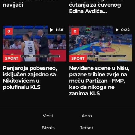
navijači
ćutanja za čuvenog
Edina Avdića...
1:58
0:22
0
0
SPORT
SPORT
Penjaroja pobesneo,
Neviđene scene u Nišu,
isključen zajedno sa
prazne tribine zvrje na
Nikitovićem u
meču Partizan - FMP,
polufinalu KLS
kao da nikoga ne
zanima KLS
Vesti
Aero
Biznis
Jetset