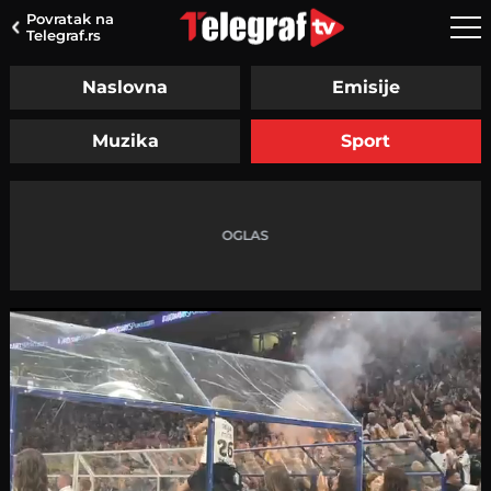
Povratak na
Telegraf.rs
Naslovna
Emisije
Muzika
Sport