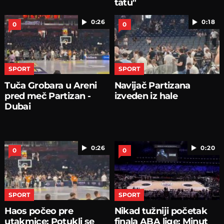
tatu"
0:26
0:18
0
0
SPORT
SPORT
Tuča Grobara u Areni
Navijač Partizana
pred meč Partizan -
izveden iz hale
Dubai
0:26
0:20
0
0
SPORT
SPORT
Haos počeo pre
Nikad tužniji početak
utakmice: Potukli se
finala ABA lige: Minut