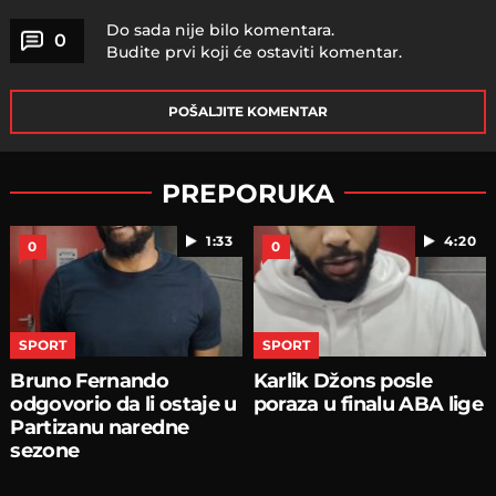
Do sada nije bilo komentara.
0
Budite prvi koji će ostaviti komentar.
POŠALJITE KOMENTAR
PREPORUKA
1:33
4:20
0
0
SPORT
SPORT
Bruno Fernando
Karlik Džons posle
odgovorio da li ostaje u
poraza u finalu ABA lige
Partizanu naredne
sezone