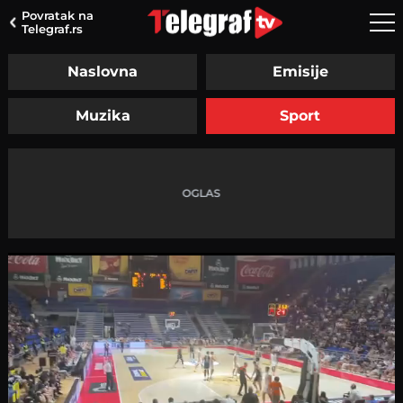
Povratak na
Telegraf.rs
Naslovna
Emisije
Muzika
Sport