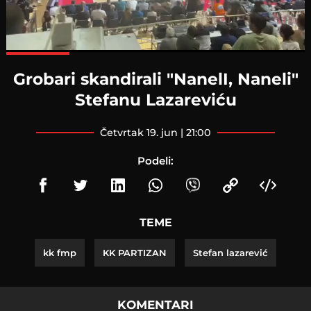
Loaded
:
100.00%
Grobari skandirali "NanelI, Naneli"
Stefanu Lazareviću
četvrtak 19. jun | 21:00
Podeli:
TEME
kk fmp
KK PARTIZAN
Stefan lazarević
KOMENTARI