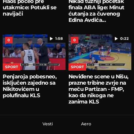
Haos počeo pre
Nikad tužniji početak
utakmice: Potukli se
finala ABA lige: Minut
navijači
ćutanja za čuvenog
Edina Avdića...
1:58
0:22
0
0
SPORT
SPORT
Penjaroja pobesneo,
Neviđene scene u Nišu,
isključen zajedno sa
prazne tribine zvrje na
Nikitovićem u
meču Partizan - FMP,
polufinalu KLS
kao da nikoga ne
zanima KLS
Vesti
Aero