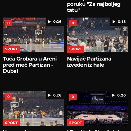
poruku "Za najboljeg
tatu"
0:26
0:18
0
0
SPORT
SPORT
Tuča Grobara u Areni
Navijač Partizana
pred meč Partizan -
izveden iz hale
Dubai
0:26
0:20
0
0
SPORT
SPORT