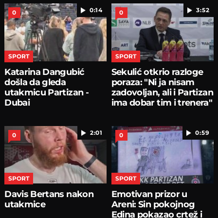
0:14
3:52
0
0
SPORT
SPORT
Katarina Dangubić
Sekulić otkrio razloge
došla da gleda
poraza: "Ni ja nisam
utakmicu Partizan -
zadovoljan, ali i Partizan
Dubai
ima dobar tim i trenera"
2:01
0:59
0
0
SPORT
SPORT
Davis Bertans nakon
Emotivan prizor u
utakmice
Areni: Sin pokojnog
Edina pokazao crtež i