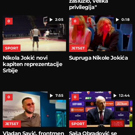
zaslužio, velika
privilegija"
2:05
0:18
0
0
SPORT
JETSET
Nikola Jokić novi
Supruga Nikole Jokića
kapiten reprezentacije
Srbije
7:55
12:44
0
0
JETSET
SPORT
Vladan Savić, frontmen
Saša Obradović se