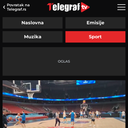
Povratak na
Telegraf.rs
Naslovna
Emisije
Muzika
Sport