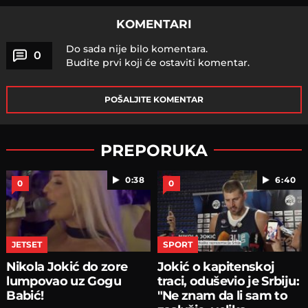
KOMENTARI
Do sada nije bilo komentara.
0
Budite prvi koji će ostaviti komentar.
POŠALJITE KOMENTAR
PREPORUKA
0:38
6:40
0
0
JETSET
SPORT
Nikola Jokić do zore
Jokić o kapitenskoj
lumpovao uz Gogu
traci, oduševio je Srbiju:
Babić!
"Ne znam da li sam to