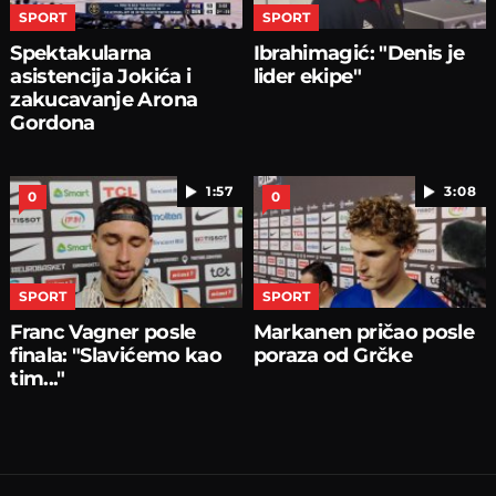
SPORT
SPORT
Spektakularna
Ibrahimagić: "Denis je
asistencija Jokića i
lider ekipe"
zakucavanje Arona
Gordona
1:57
3:08
0
0
SPORT
SPORT
Franc Vagner posle
Markanen pričao posle
finala: "Slavićemo kao
poraza od Grčke
tim..."