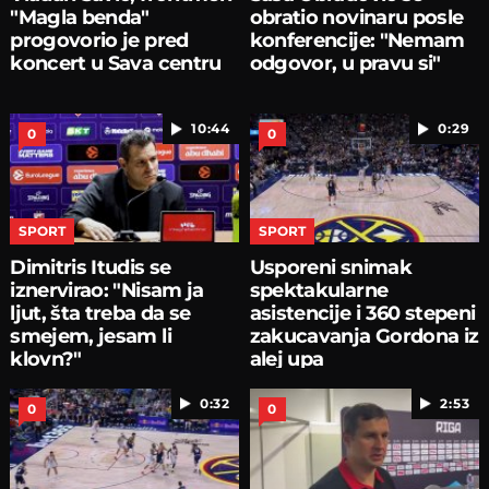
"Magla benda"
obratio novinaru posle
progovorio je pred
konferencije: "Nemam
koncert u Sava centru
odgovor, u pravu si"
10:44
0:29
0
0
SPORT
SPORT
Dimitris Itudis se
Usporeni snimak
iznervirao: "Nisam ja
spektakularne
ljut, šta treba da se
asistencije i 360 stepeni
smejem, jesam li
zakucavanja Gordona iz
klovn?"
alej upa
0:32
2:53
0
0