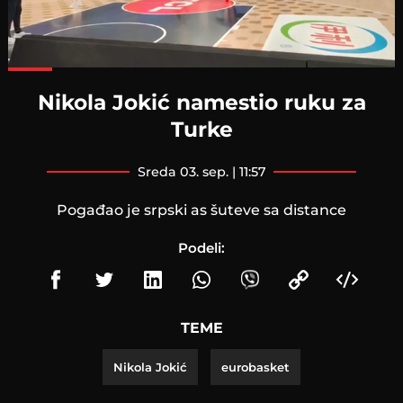
Loaded
:
100.00%
Nikola Jokić namestio ruku za
Turke
sreda 03. sep. | 11:57
Pogađao je srpski as šuteve sa distance
Podeli:
TEME
Nikola Jokić
eurobasket