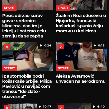
SPORT
SPORT
Pešić održao surov
Žoakim Noa oduševio u
govor srebrnim
Njujorku, francuski
klincima, dao im je
košarkaš ispunio želju
lekciju i naterao celu
momku u kolicima
zemlju da se zapita
0:24
0:18
0
0
JETSET
JETSET
Iz automobila bodri
Aleksa Avramović
košarkaše Srbije: Milica
uhvaćen na aerodromu
Pavlović u navijačkom
transu: "Ide zlato -
obavezno!"
10:47
6:40
0
0