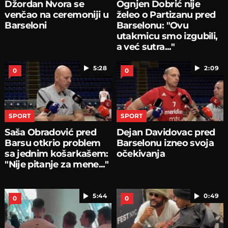
Džordan Nvora se
Ognjen Dobrić nije
venčao na ceremoniji u
želeo o Partizanu pred
Barseloni
Barselonu: "Ovu
utakmicu smo izgubili,
a već sutra..."
5:28
2:09
0
0
SPORT
SPORT
Saša Obradović pred
Dejan Davidovac pred
Barsu otkrio problem
Barselonu izneo svoja
sa jednim košarkašem:
očekivanja
"Nije pitanje za mene..."
5:44
0:49
0
0