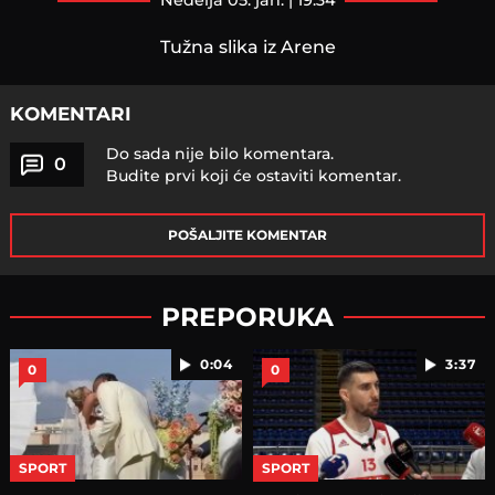
nedelja 05. jan. | 19:34
Tužna slika iz Arene
KOMENTARI
Do sada nije bilo komentara.
0
Budite prvi koji će ostaviti komentar.
POŠALJITE KOMENTAR
PREPORUKA
0:04
3:37
0
0
SPORT
SPORT