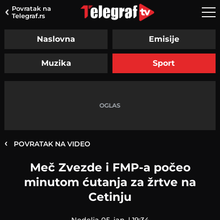
Povratak na
Telegraf.rs
Naslovna
Emisije
Muzika
Sport
‹
POVRATAK NA VIDEO
Meč Zvezde i FMP-a počeo
minutom ćutanja za žrtve na
Cetinju