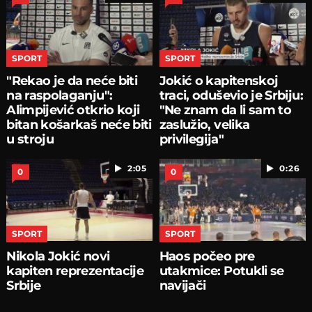
SPORT
SPORT
"Rekao je da neće biti
Jokić o kapitenskoj
na raspolaganju":
traci, oduševio je Srbiju:
Alimpijević otkrio koji
"Ne znam da li sam to
bitan košarkaš neće biti
zaslužio, velika
u stroju
privilegija"
2:05
0:26
0
0
SPORT
SPORT
Nikola Jokić novi
Haos počeo pre
kapiten reprezentacije
utakmice: Potukli se
Srbije
navijači