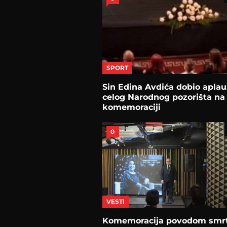
SPORT
Sin Edina Avdića dobio aplau
celog Narodnog pozorišta na
komemoraciji
0
VESTI
Komemoracija povodom smrt