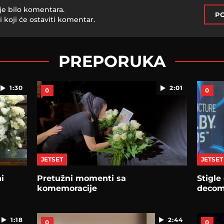
je bilo komentara.
PO
i koji će ostaviti komentar.
PREPORUKA
1:30
2:01
0
0
JETSET
JETSET
i
Pretužni momenti sa
Stigle
komemoracije
deco
1:18
2:44
0
0