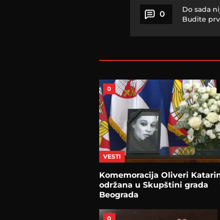
Do sada ni
0
Budite prv
0
VESTI
Komemoracija Oliveri Katarin
održana u Skupštini grada
Beograda
0