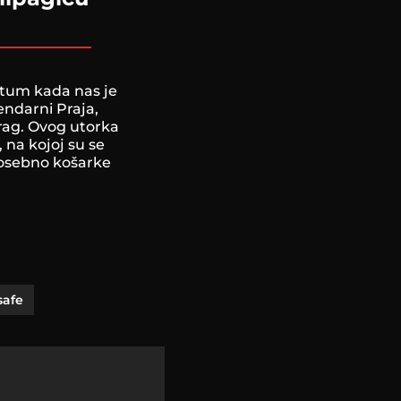
atum kada nas je
endarni Praja,
trag. Ovog utorka
na kojoj su se
 posebno košarke
safe