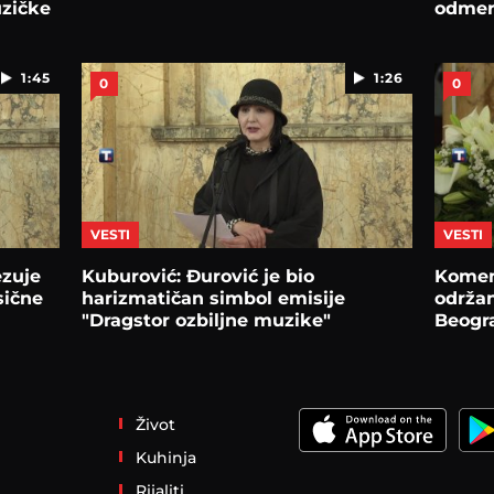
uzičke
odmere
1:45
1:26
0
0
VESTI
VESTI
ezuje
Kuburović: Đurović je bio
Komem
sične
harizmatičan simbol emisije
održan
"Dragstor ozbiljne muzike"
Beogr
Život
Kuhinja
Rijaliti