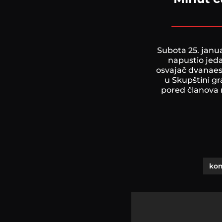
Subota 25. janu
napustio jeda
osvajač dvanaest
u Skupštini g
pored članova n
ko