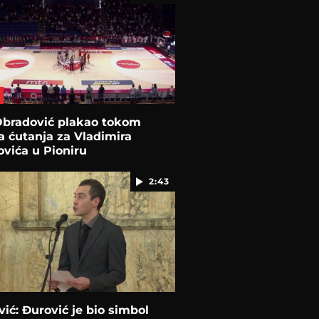
Obradović plakao tokom
 ćutanja za Vladimira
vića u Pioniru
2:43
ović: Đurović je bio simbol