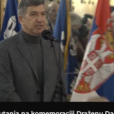
Loaded
:
84.33%
utanja na komemoraciji Draženu Da