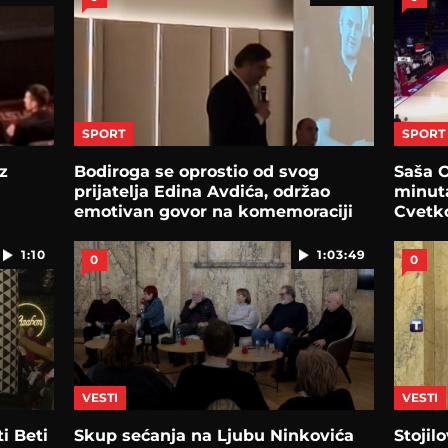
SPORT
SPORT
z
Bodiroga se oprostio od svog
Saša 
prijatelja Edina Avdića, održao
minuta
emotivan govor na komemoraciji
Cvetko
1:10
1:03:49
0
0
VESTI
VESTI
i Beti
Skup sećanja na Ljubu Ninkovića
Stojil