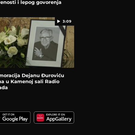
nosti i lepog govorenja
3:09
oracija Dejanu Đuroviću
a u Kamenoj sali Radio
ada