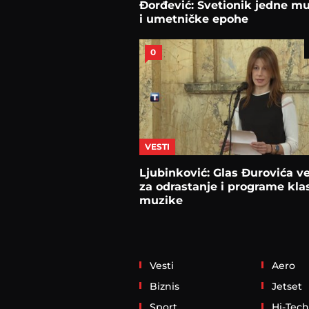
Đorđević: Svetionik jedne m
i umetničke epohe
0
VESTI
Ljubinković: Glas Đurovića v
za odrastanje i programe kla
muzike
Vesti
Aero
Biznis
Jetset
Sport
Hi-Tech