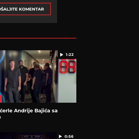
ŠALJITE KOMENTAR
1:22
 ćerle Andrije Bajića sa
m
0:56