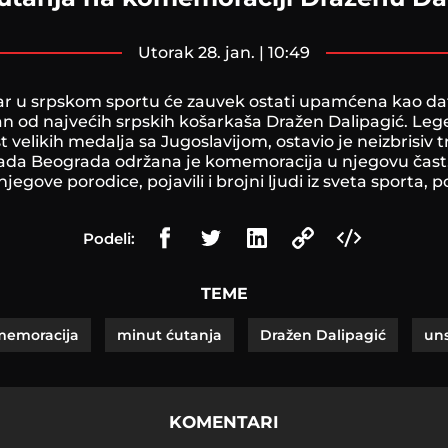
utorak 28. jan. | 10:49
ar u srpskom sportu će zauvek ostati upamćena kao d
n od najvećih srpskih košarkaša Dražen Dalipagić. Leg
 velikih medalja sa Jugoslavijom, ostavio je neizbrisiv 
rada Beograda održana je komemoracija u njegovu čast, 
jegove porodice, pojavili i brojni ljudi iz sveta sporta,
Podeli:
TEME
memoracija
minut ćutanja
Dražen Dalipagić
un
KOMENTARI