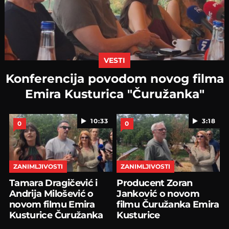
VESTI
Konferencija povodom novog filma
Emira Kusturica "Čuružanka"
10:33
3:18
0
0
ZANIMLJIVOSTI
ZANIMLJIVOSTI
Tamara Dragičević i
Producent Zoran
Andrija Milošević o
Janković o novom
novom filmu Emira
filmu Čuružanka Emira
Kusturice Čuružanka
Kusturice