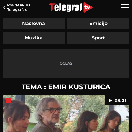
Povratak na
Telegraf.rs
Naslovna
Emisije
Muzika
Sport
TEMA : EMIR KUSTURICA
28:31