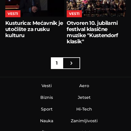
VESTI
VESTI
Kusturica: Mećavnik je
Otvoren 10. jubilarni
utočište za rusku
festival klasične
kulturu
muzike "Kustendorf
klasik"
1
Vesti
Aero
Biznis
Jetset
Sport
Hi-Tech
Nauka
Zanimljivosti