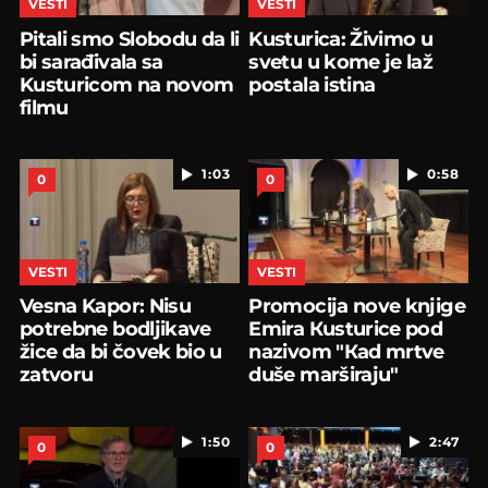
VESTI
VESTI
Pitali smo Slobodu da li
Kusturica: Živimo u
bi sarađivala sa
svetu u kome je laž
Kusturicom na novom
postala istina
filmu
1:03
0:58
0
0
VESTI
VESTI
Vesna Kapor: Nisu
Promocija nove knjige
potrebne bodljikave
Emira Кusturice pod
žice da bi čovek bio u
nazivom "Кad mrtve
zatvoru
duše marširaju"
1:50
2:47
0
0