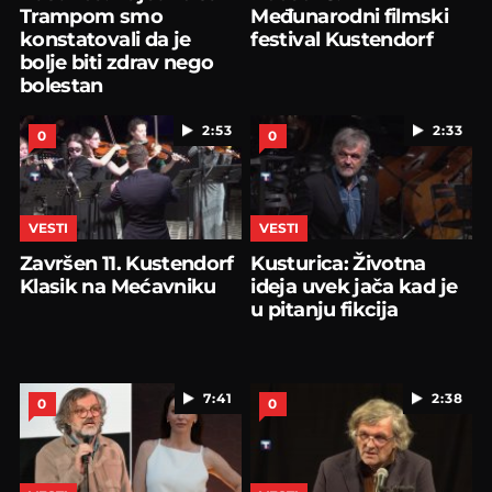
Trampom smo
Međunarodni filmski
konstatovali da je
festival Kustendorf
bolje biti zdrav nego
bolestan
2:53
2:33
0
0
VESTI
VESTI
Završen 11. Kustendorf
Kusturica: Životna
Klasik na Mećavniku
ideja uvek jača kad je
u pitanju fikcija
7:41
2:38
0
0