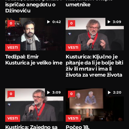
ispričao anegdotu o
umetnike
Džinoviću
0:42
3:09
0
0
VESTI
VESTI
Tedžpal: Emir
Kusturica: Ključno je
Kusturica je veliko ime
pitanje da li je bolje biti
živ ili mrtav i ima li
života za vreme života
3:09
2:20
0
0
VESTI
VESTI
Kustirica: Zajedno sa
Počeo 18.