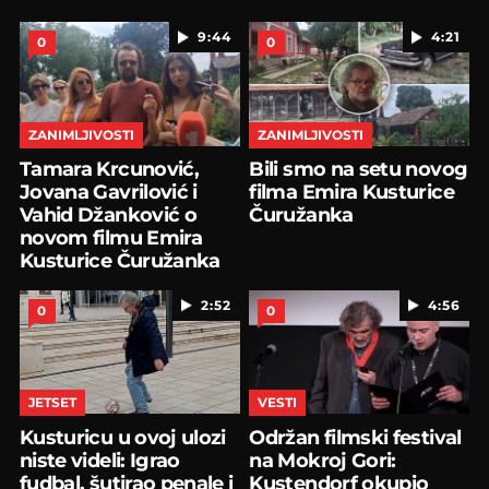
9:44
4:21
0
0
ZANIMLJIVOSTI
ZANIMLJIVOSTI
Tamara Krcunović,
Bili smo na setu novog
Jovana Gavrilović i
filma Emira Kusturice
Vahid Džanković o
Čuružanka
novom filmu Emira
Kusturice Čuružanka
2:52
4:56
0
0
JETSET
VESTI
Kusturicu u ovoj ulozi
Održan filmski festival
niste videli: Igrao
na Mokroj Gori:
fudbal, šutirao penale i
Kustendorf okupio