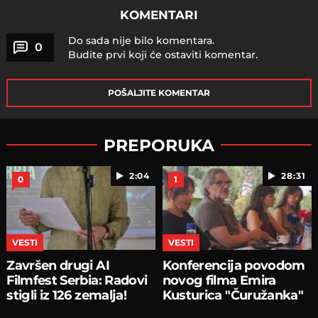
KOMENTARI
Do sada nije bilo komentara.
0
Budite prvi koji će ostaviti komentar.
POŠALJITE KOMENTAR
PREPORUKA
2:04
28:31
0
1
VESTI
VESTI
Završen drugi AI
Konferencija povodom
Filmfest Serbia: Radovi
novog filma Emira
stigli iz 126 zemalja!
Kusturica "Čuružanka"