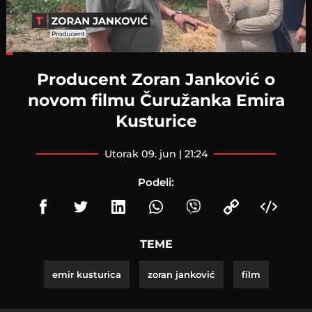
Loaded
:
20.09%
Producent Zoran Janković o
novom filmu Čuružanka Emira
Kusturice
utorak 09. jun | 21:24
Podeli:
TEME
emir kusturica
zoran janković
film