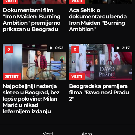
VESTI
VESTI
Dokumentarni film
Aca Seltik o
"Iron Maiden: Burning
dokumentarcu benda
Ambition" premijerno
Iron Maiden "Burning
prikazan u Beogradu
Ambition"
0:32
2:17
0
0
JETSET
VESTI
Najpoželjniji neženja
Beogradska premijera
sleteo u Beograd, bez
filma "Đavo nosi Pradu
lepše polovine: Milan
2"
Marić u nikad
ležernijem izdanju
Vesti
Aero