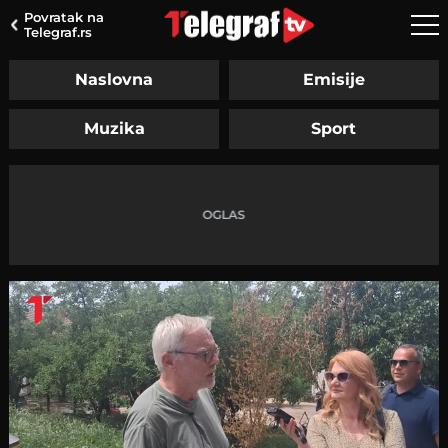
Povratak na
Telegraf.rs
Naslovna
Emisije
Muzika
Sport