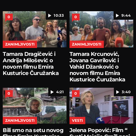
10:33
9:44
0
0
ZANIMLJIVOSTI
ZANIMLJIVOSTI
Tamara Dragičević i
Tamara Krcunović,
Andrija Milošević o
Jovana Gavrilović i
novom filmu Emira
Vahid Džanković o
Kusturice Čuružanka
novom filmu Emira
Kusturice Čuružanka
4:21
3:40
0
0
ZANIMLJIVOSTI
VESTI
Bili smo na setu novog
Jelena Popović: Film “