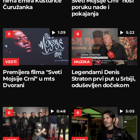
filma Emira Kusturice
Sveti Mojsije Crni” nosi
Čuružanka
poruku nade i
pokajanja
1:39
5:22
0
0
VESTI
MUZIKA
Premijera filma "Sveti
Legendarni Denis
Mojsije Crni“ u mts
Straton prvi put u Srbiji,
Dvorani
oduševljen dočekom
0:48
5:05
0
0