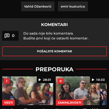
Vahid Džanković
emir kusturica
KOMENTARI
Do sada nije bilo komentara.
0
Budite prvi koji će ostaviti komentar.
POŠALJITE KOMENTAR
PREPORUKA
28:31
10:33
1
0
VESTI
ZANIMLJIVOSTI