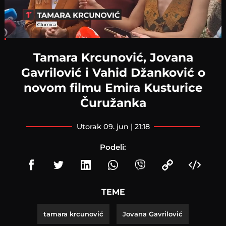
Loaded
:
6.84%
Tamara Krcunović, Jovana
Gavrilović i Vahid Džanković o
novom filmu Emira Kusturice
Čuružanka
utorak 09. jun | 21:18
Podeli:
TEME
tamara krcunović
Jovana Gavrilović