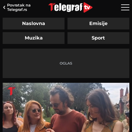
Povratak na
Telegraf.rs
Naslovna
Emisije
Muzika
Sport