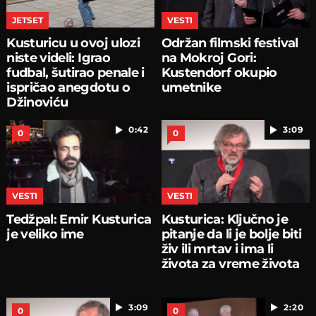
JETSET
VESTI
Kusturicu u ovoj ulozi
Održan filmski festival
niste videli: Igrao
na Mokroj Gori:
fudbal, šutirao penale i
Kustendorf okupio
ispričao anegdotu o
umetnike
Džinoviću
0:42
3:09
0
0
VESTI
VESTI
Tedžpal: Emir Kusturica
Kusturica: Ključno je
je veliko ime
pitanje da li je bolje biti
živ ili mrtav i ima li
života za vreme života
3:09
2:20
0
0