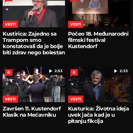
VESTI
VESTI
Kustirica: Zajedno sa
Počeo 18. Međunarodni
Trampom smo
filmski festival
konstatovali da je bolje
Kustendorf
biti zdrav nego bolestan
2:53
2:33
0
0
VESTI
VESTI
Završen 11. Kustendorf
Kusturica: Životna ideja
Klasik na Mećavniku
uvek jača kad je u
pitanju fikcija