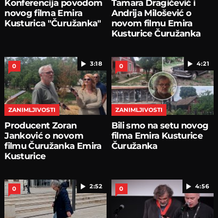
Konferencija povodom
Tamara Dragičević i
novog filma Emira
Andrija Milošević o
Kusturica "Čuružanka"
novom filmu Emira
Kusturice Čuružanka
3:18
4:21
0
0
ZANIMLJIVOSTI
ZANIMLJIVOSTI
Producent Zoran
Bili smo na setu novog
Janković o novom
filma Emira Kusturice
filmu Čuružanka Emira
Čuružanka
Kusturice
2:52
4:56
0
0