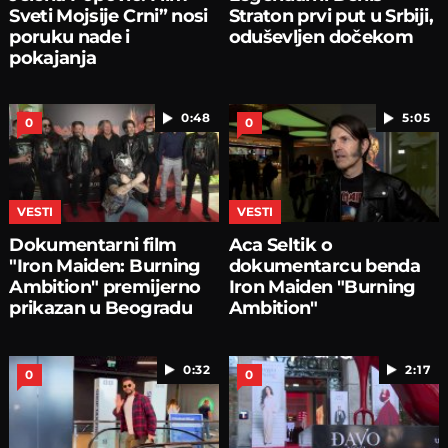
Sveti Mojsije Crni” nosi
Straton prvi put u Srbiji,
poruku nade i
oduševljen dočekom
pokajanja
0:48
5:05
0
0
VESTI
VESTI
Dokumentarni film
Aca Seltik o
"Iron Maiden: Burning
dokumentarcu benda
Ambition" premijerno
Iron Maiden "Burning
prikazan u Beogradu
Ambition"
0:32
2:17
0
0