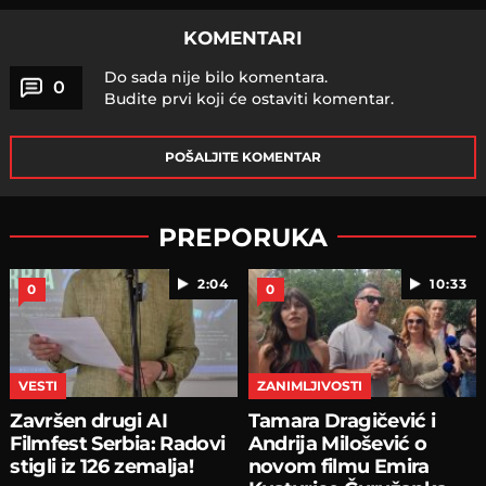
KOMENTARI
Do sada nije bilo komentara.
0
Budite prvi koji će ostaviti komentar.
POŠALJITE KOMENTAR
PREPORUKA
2:04
10:33
0
0
VESTI
ZANIMLJIVOSTI
Završen drugi AI
Tamara Dragičević i
Filmfest Serbia: Radovi
Andrija Milošević o
stigli iz 126 zemalja!
novom filmu Emira