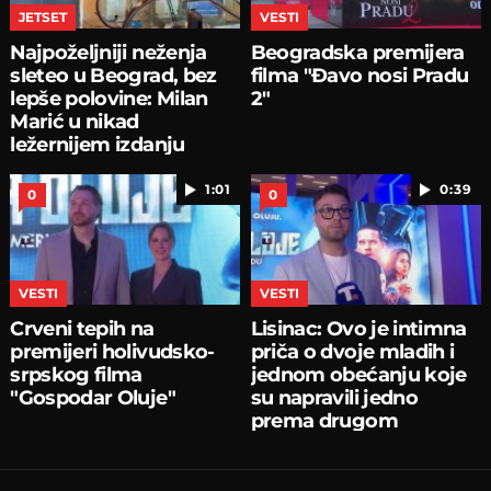
JETSET
VESTI
Najpoželjniji neženja
Beogradska premijera
sleteo u Beograd, bez
filma "Đavo nosi Pradu
lepše polovine: Milan
2"
Marić u nikad
ležernijem izdanju
1:01
0:39
0
0
VESTI
VESTI
Crveni tepih na
Lisinac: Ovo je intimna
premijeri holivudsko-
priča o dvoje mladih i
srpskog filma
jednom obećanju koje
"Gospodar Oluje"
su napravili jedno
prema drugom