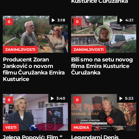
Kusturice Čuružanka
3:18
4:21
0
0
ZANIMLJIVOSTI
ZANIMLJIVOSTI
Producent Zoran
Bili smo na setu novog
Janković o novom
filma Emira Kusturice
filmu Čuružanka Emira
Čuružanka
Kusturice
3:40
5:22
0
0
VESTI
MUZIKA
Jelena Popović: Film “
Legendarni Denis