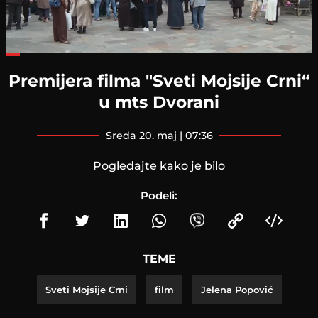
Loaded
:
40.05%
Premijera filma "Sveti Mojsije Crni“
u mts Dvorani
sreda 20. maj | 07:36
Pogledajte kako je bilo
Podeli:
TEME
Sveti Mojsije Crni
film
Jelena Popović