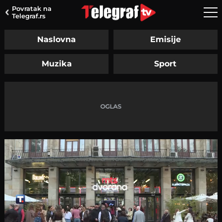
Povratak na
Telegraf.rs
Naslovna
Emisije
Muzika
Sport