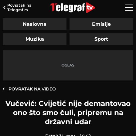
Povratak na
Telegraf.rs
Naslovna
Emisije
Muzika
Sport
‹
POVRATAK NA VIDEO
Vučević: Cvijetić nije demantovao
ono što smo čuli, pripremu na
državni udar