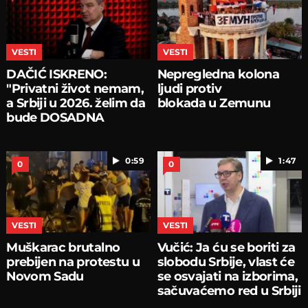
VESTI
VESTI
DAČIĆ ISKRENO:
Nepregledna kolona
"Privatni život nemam,
ljudi protiv
a Srbiji u 2026. želim da
blokada u Zemunu
bude DOSADNA
0:59
1:47
0
0
VESTI
VESTI
Muškarac brutalno
Vučić: Ja ću se boriti za
prebijen na protestu u
slobodu Srbije, vlast će
Novom Sadu
se osvajati na izborima,
sačuvaćemo red u Srbiji