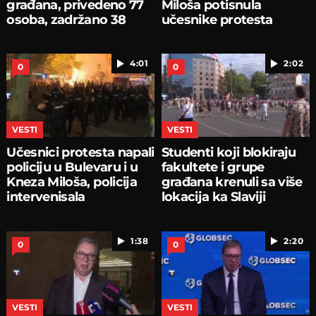
građana, privedeno 77
Miloša potisnula
osoba, zadržano 38
učesnike protesta
4:01
2:02
0
0
VESTI
VESTI
Učesnici protesta napali
Studenti koji blokiraju
policiju u Bulevaru i u
fakultete i grupe
Kneza Miloša, policija
građana krenuli sa više
intervenisala
lokacija ka Slaviji
1:38
2:20
0
0
VESTI
VESTI