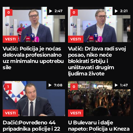
2:47
2:21
0
0
VESTI
VESTI
Vučić: Policija je noćas
Vučić: Država radi svoj
delovala profesionalno
posao, niko neće
uz minimalnu upotrebu
blokirati Srbiju i
sile
uništavati drugim
ljudima živote
7:08
1:47
1
0
VESTI
VESTI
Dačić:Povređeno 44
U Bulevaru i dalje
pripadnika policije i 22
napeto: Policija u Kneza