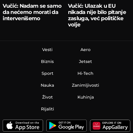
Vučić: Nadam se samo
Vučić: Ulazak u EU
da nećemo morati da
nikada nije bilo pitanje
intervenišemo
zasluga, već političke
volje
Vesti
Aero
Biznis
Jetset
Sport
Hi-Tech
Nauka
Zanimljivosti
Život
Kuhinja
Rijaliti