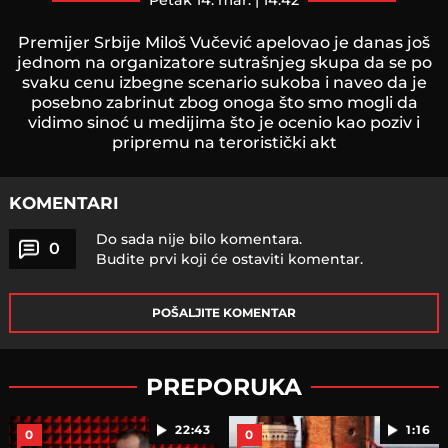
petak 14. mar. | 14:42
Premijer Srbije Miloš Vučević apelovao je danas još
jednom na organizatore sutrašnjeg skupa da se po
svaku cenu izbegne scenario sukoba i naveo da je
posebno zabrinut zbog onoga što smo mogli da
vidimo sinoć u medijima što je ocenio kao poziv i
pripremu na teroristički akt
KOMENTARI
Do sada nije bilo komentara.
0
Budite prvi koji će ostaviti komentar.
POŠALJITE KOMENTAR
PREPORUKA
22:43
1:16
0
0