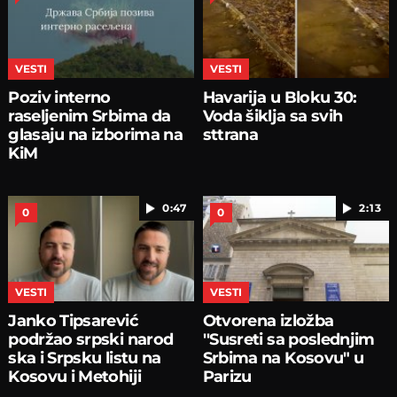
VESTI
VESTI
Poziv interno
Havarija u Bloku 30:
raseljenim Srbima da
Voda šiklja sa svih
glasaju na izborima na
sttrana
KiM
0:47
2:13
0
0
VESTI
VESTI
Janko Tipsarević
Otvorena izložba
podržao srpski narod
''Susreti sa poslednjim
ska i Srpsku listu na
Srbima na Kosovu" u
Kosovu i Metohiji
Parizu