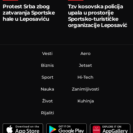
Protest Srba zbog
Tzv kosovska policija
zatvaranja Sportske
upala u prostorije
hale u Leposaviću
Sportsko-turističke
organizacije Leposavić
Vesti
Aero
Biznis
Jetset
Sport
Hi-Tech
Nauka
Zanimljivosti
Život
Kuhinja
Rijaliti