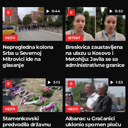
0:44
0:32
0
0
VESTI
JETSET
Nepregledna kolona
Breskvica zaustavljena
Srba u Severnoj
na ulazu u Kosovo i
Mitrovici ide na
Metohiju: Javila se sa
glasanje
administrativne granice
3:12
1:53
0
0
VESTI
VESTI
Stamenkovski
Albanac u Gračanici
predvodila državnu
uklonio spomen ploču