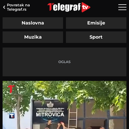
Povratak na
Telegraf.rs
Naslovna
Emisije
Muzika
Sport