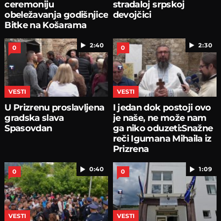
ceremoniju
stradaloj srpskoj
obeležavanja godišnjice
devojčici
Bitke na Košarama
2:40
2:30
0
0
VESTI
VESTI
U Prizrenu proslavljena
I jedan dok postoji ovo
gradska slava
je naše, ne može nam
Spasovdan
ga niko oduzeti:Snažne
reči Igumana Mihaila iz
Prizrena
0:40
1:09
0
0
VESTI
VESTI