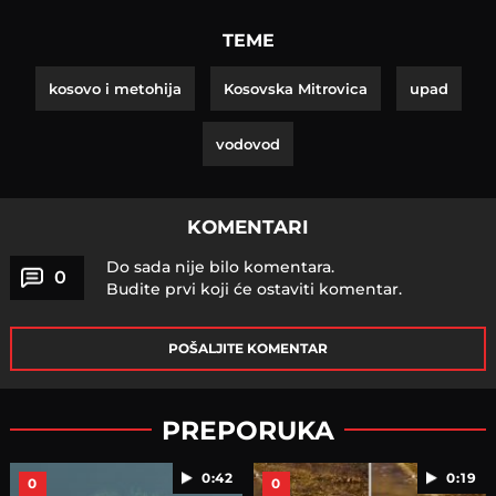
TEME
kosovo i metohija
Kosovska Mitrovica
upad
vodovod
KOMENTARI
Do sada nije bilo komentara.
0
Budite prvi koji će ostaviti komentar.
POŠALJITE KOMENTAR
PREPORUKA
0:42
0:19
0
0