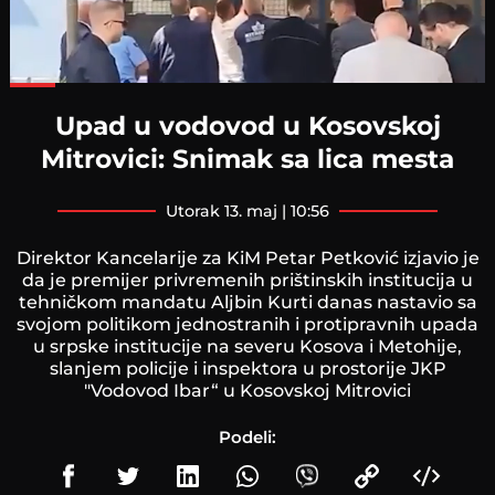
Loaded
:
86.76%
Upad u vodovod u Kosovskoj
Mitrovici: Snimak sa lica mesta
utorak 13. maj | 10:56
Direktor Kancelarije za KiM Petar Petković izjavio je
da je premijer privremenih prištinskih institucija u
tehničkom mandatu Aljbin Kurti danas nastavio sa
svojom politikom jednostranih i protipravnih upada
u srpske institucije na severu Kosova i Metohije,
slanjem policije i inspektora u prostorije JKP
"Vodovod Ibar“ u Kosovskoj Mitrovici
Podeli: