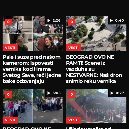
2:26
0:40
0
0
VESTI
VESTI
Pale i suze pred našom
BEOGRAD OVO NE
kamerom: Ispovesti
PAMTI! Scene iz
vernika kod Hrama
vazduha su
Svetog Save, reči jedne
NESTVARNE: Naš dron
bake odzvanjaju
snimio reku vernika
oko Hrama
3:05
0:27
0
0
VESTI
VESTI