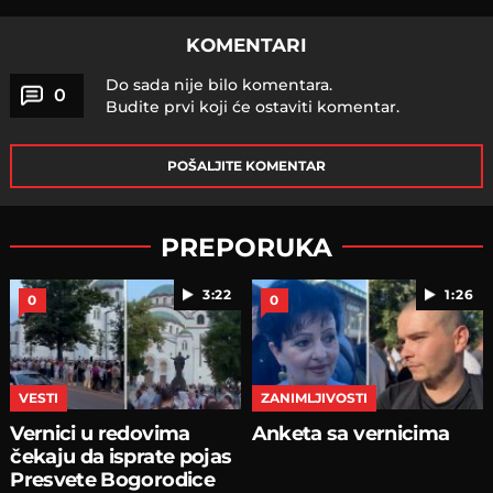
KOMENTARI
Do sada nije bilo komentara.
0
Budite prvi koji će ostaviti komentar.
POŠALJITE KOMENTAR
PREPORUKA
3:22
1:26
0
0
VESTI
ZANIMLJIVOSTI
Vernici u redovima
Anketa sa vernicima
čekaju da isprate pojas
Presvete Bogorodice