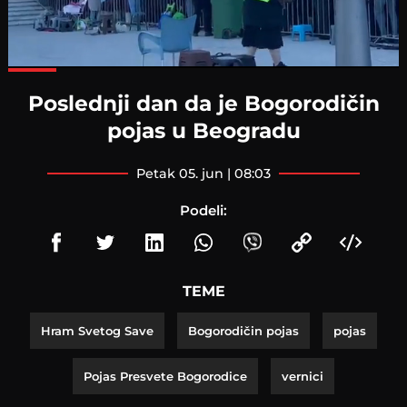
Loaded
:
100.00%
Poslednji dan da je Bogorodičin
pojas u Beogradu
petak 05. jun | 08:03
Podeli:
TEME
Hram Svetog Save
Bogorodičin pojas
pojas
Pojas Presvete Bogorodice
vernici