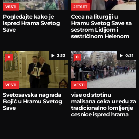
VESTI
JETSET
Pogledajte kako je
Ceca na liturgiji u
ispred Hrama Svetog
Hramu Svetog Save sa
Save
sestrom Lidijom i
sestričinom Helenom
2:33
0:31
0
0
VESTI
VESTI
Svetosavska nagrada
vise od stotinu
Bojić u Hramu Svetog
malisana ceka u redu za
Save
tradicionalno lomljenje
cesnice ispred hrama