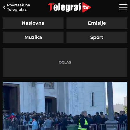
Povratak na
Telegraf.rs
Naslovna
Emisije
Muzika
Sport