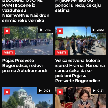
BEOGRAD OVO NE
Hiljade vernika od
PAMTI! Scene iz
ponoći u redu, čekaju
vazduha su
satima
NESTVARNE: Naš dron
snimio reku vernika
oko Hrama
0:13
2:02
0
0
VESTI
VESTI
Pojas Presvete
Veličanstvena kolona
Bogorodice, redovi
ispred Hrama: Narod na
prema Autokomandi
suncu čeka da se
pokloni Pojasu
Presvete Bogorodice
0:06
0:21
0
0