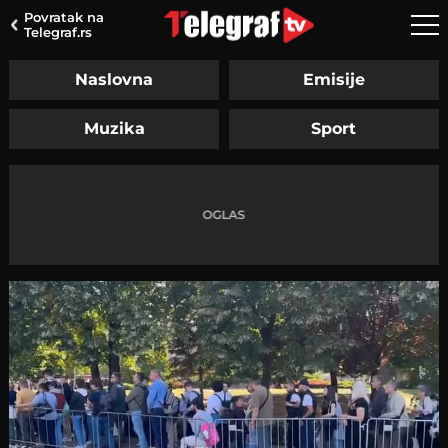
Povratak na
Telegraf.rs
Naslovna
Emisije
Muzika
Sport