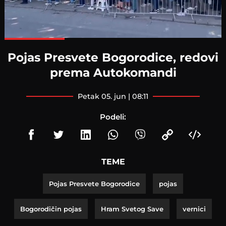
Loaded
:
100.00%
Pojas Presvete Bogorodice, redovi
prema Autokomandi
petak 05. jun | 08:11
Podeli:
TEME
Pojas Presvete Bogorodice
pojas
Bogorodičin pojas
Hram Svetog Save
vernici