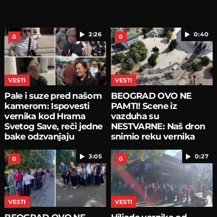
2:26
0:40
0
0
VESTI
VESTI
Pale i suze pred našom
BEOGRAD OVO NE
kamerom: Ispovesti
PAMTI! Scene iz
vernika kod Hrama
vazduha su
Svetog Save, reči jedne
NESTVARNE: Naš dron
bake odzvanjaju
snimio reku vernika
oko Hrama
3:05
0:27
0
0
VESTI
VESTI