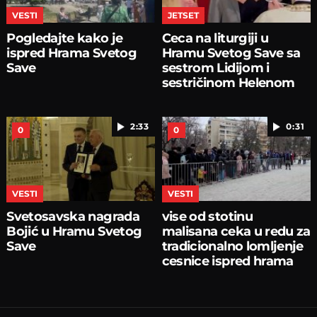
VESTI
JETSET
Pogledajte kako je
Ceca na liturgiji u
ispred Hrama Svetog
Hramu Svetog Save sa
Save
sestrom Lidijom i
sestričinom Helenom
2:33
0:31
0
0
VESTI
VESTI
Svetosavska nagrada
vise od stotinu
Bojić u Hramu Svetog
malisana ceka u redu za
Save
tradicionalno lomljenje
cesnice ispred hrama