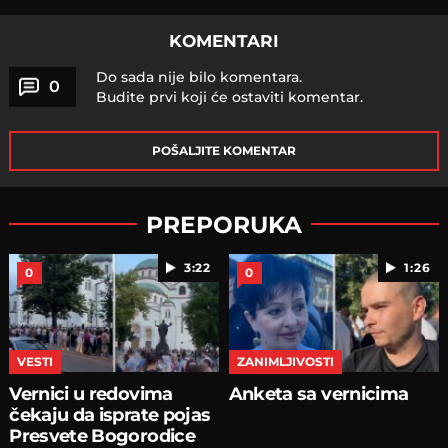
KOMENTARI
Do sada nije bilo komentara.
0
Budite prvi koji će ostaviti komentar.
POŠALJITE KOMENTAR
PREPORUKA
3:22
1:26
0
0
VESTI
ZANIMLJIVOSTI
Vernici u redovima
Anketa sa vernicima
čekaju da isprate pojas
Presvete Bogorodice