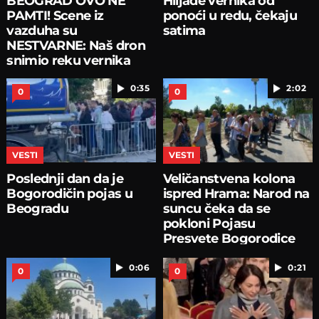
BEOGRAD OVO NE
Hiljade vernika od
PAMTI! Scene iz
ponoći u redu, čekaju
vazduha su
satima
NESTVARNE: Naš dron
snimio reku vernika
oko Hrama
0:35
2:02
0
0
VESTI
VESTI
Poslednji dan da je
Veličanstvena kolona
Bogorodičin pojas u
ispred Hrama: Narod na
Beogradu
suncu čeka da se
pokloni Pojasu
Presvete Bogorodice
0:06
0:21
0
0