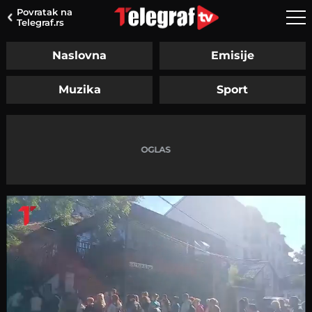
Povratak na
Telegraf.rs
Naslovna
Emisije
Muzika
Sport