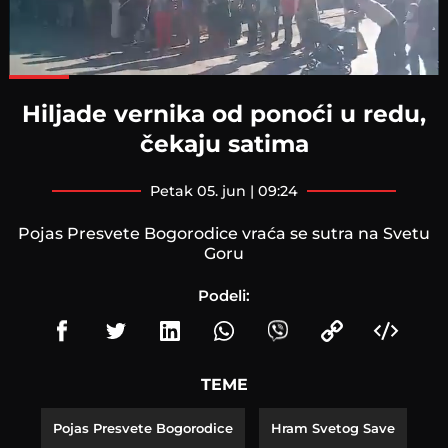
Loaded
:
100.00%
Hiljade vernika od ponoći u redu,
čekaju satima
petak 05. jun | 09:24
Pojas Presvete Bogorodice vraća se sutra na Svetu
Goru
Podeli:
TEME
Pojas Presvete Bogorodice
Hram Svetog Save