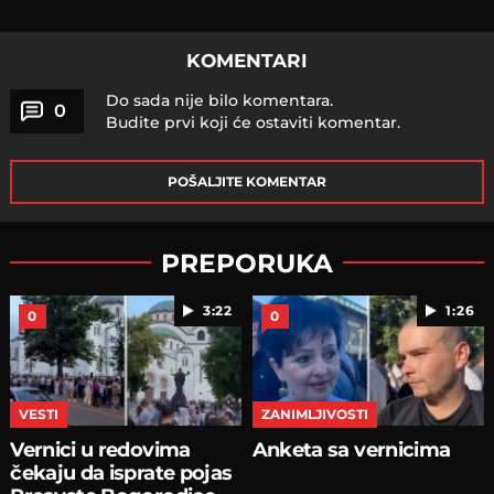
KOMENTARI
Do sada nije bilo komentara.
0
Budite prvi koji će ostaviti komentar.
POŠALJITE KOMENTAR
PREPORUKA
3:22
1:26
0
0
VESTI
ZANIMLJIVOSTI
Vernici u redovima
Anketa sa vernicima
čekaju da isprate pojas