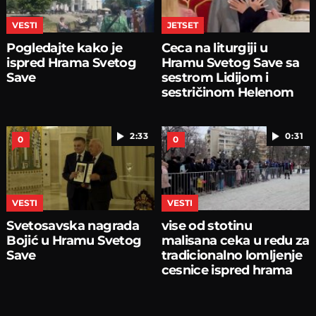
VESTI
JETSET
Pogledajte kako je
Ceca na liturgiji u
ispred Hrama Svetog
Hramu Svetog Save sa
Save
sestrom Lidijom i
sestričinom Helenom
2:33
0:31
0
0
VESTI
VESTI
Svetosavska nagrada
vise od stotinu
Bojić u Hramu Svetog
malisana ceka u redu za
Save
tradicionalno lomljenje
cesnice ispred hrama