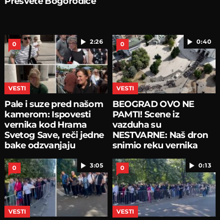
Presvete Bogorodice
2:26
0:40
0
0
VESTI
VESTI
Pale i suze pred našom
BEOGRAD OVO NE
kamerom: Ispovesti
PAMTI! Scene iz
vernika kod Hrama
vazduha su
Svetog Save, reči jedne
NESTVARNE: Naš dron
bake odzvanjaju
snimio reku vernika
oko Hrama
3:05
0:13
0
0
VESTI
VESTI