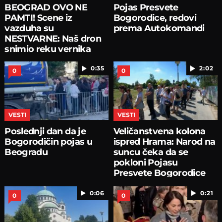
BEOGRAD OVO NE
Pojas Presvete
PAMTI! Scene iz
Bogorodice, redovi
vazduha su
prema Autokomandi
NESTVARNE: Naš dron
snimio reku vernika
oko Hrama
0:35
2:02
0
0
VESTI
VESTI
Poslednji dan da je
Veličanstvena kolona
Bogorodičin pojas u
ispred Hrama: Narod na
Beogradu
suncu čeka da se
pokloni Pojasu
Presvete Bogorodice
0:06
0:21
0
0