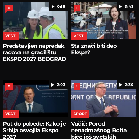
0:18
3:43
0
1
VESTI
VESTI
Predstavljen napredak
Šta znači biti deo
radova na gradilištu
Ekspa?
EKSPO 2027 BEOGRAD
2:03
2:30
0
1
VESTI
SPORT
Put do pobede: Kako je
Vučić: Pored
Srbija osvojila Ekspo
nenadmašnog Bolta
2027
biće još svetskih