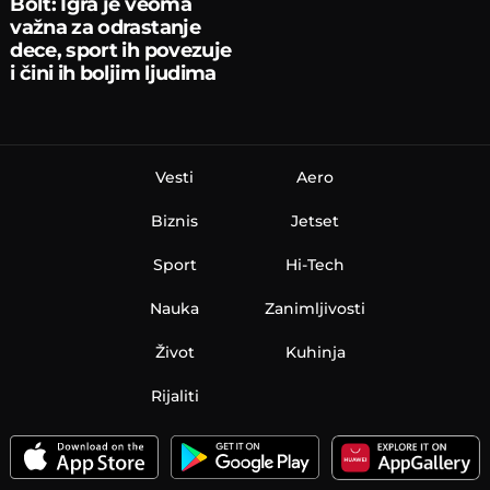
Bolt: Igra je veoma
važna za odrastanje
dece, sport ih povezuje
i čini ih boljim ljudima
Vesti
Aero
Biznis
Jetset
Sport
Hi-Tech
Nauka
Zanimljivosti
Život
Kuhinja
Rijaliti