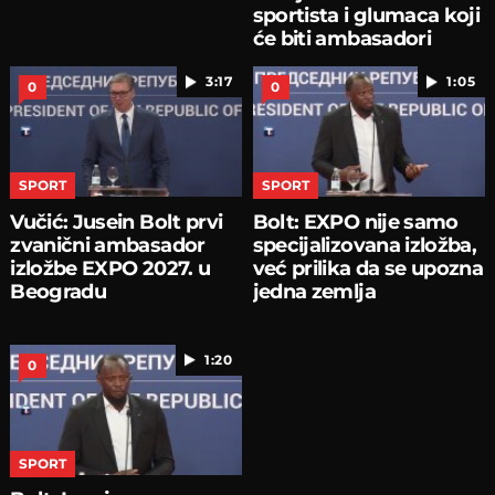
sportista i glumaca koji
će biti ambasadori
EXPO
3:17
1:05
0
0
SPORT
SPORT
Vučić: Jusein Bolt prvi
Bolt: EXPO nije samo
zvanični ambasador
specijalizovana izložba,
izložbe EXPO 2027. u
već prilika da se upozna
Beogradu
jedna zemlja
1:20
0
SPORT