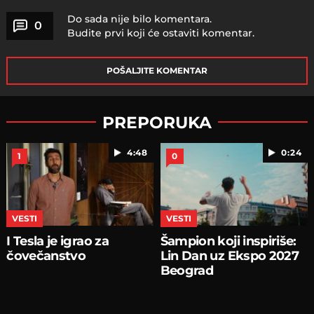
Do sada nije bilo komentara.
0
Budite prvi koji će ostaviti komentar.
POŠALJITE KOMENTAR
PREPORUKA
4:48
0:24
1
0
VESTI
VESTI
I Tesla јe igrao za
Šampion koјi inspiriše:
čovečanstvo
Lin Dan uz Ekspo 2027
Beograd