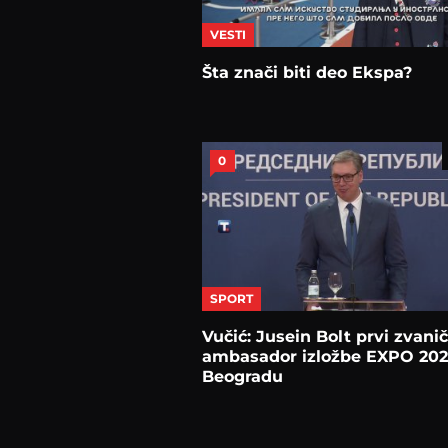
VESTI
Šta znači biti deo Ekspa?
0
SPORT
Vučić: Jusein Bolt prvi zvanič
ambasador izložbe EXPO 202
Beogradu