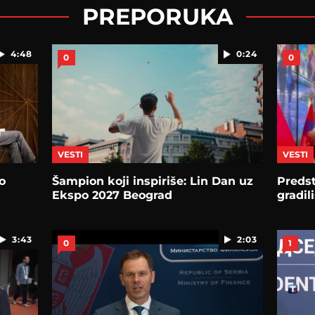
PREPORUKA
4:48
0:24
0
0
VESTI
VESTI
o
Šampion koјi inspiriše: Lin Dan uz
Preds
Ekspo 2027 Beograd
gradi
3:43
2:03
0
1