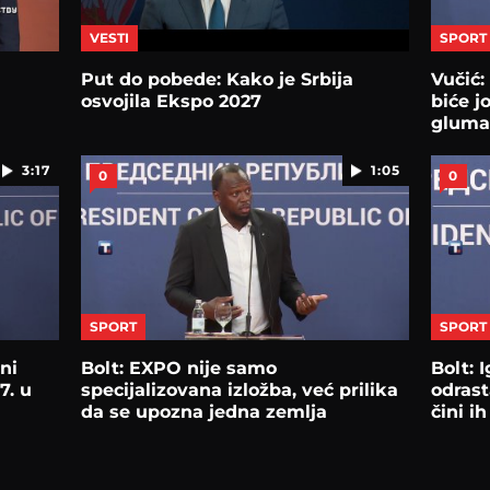
VESTI
SPORT
Put do pobede: Kako je Srbija
Vučić
osvojila Ekspo 2027
biće j
glumac
EXPO
3:17
1:05
0
0
SPORT
SPORT
ni
Bolt: EXPO nije samo
Bolt: 
7. u
specijalizovana izložba, već prilika
odrast
da se upozna jedna zemlja
čini i