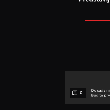
Do sada ni
0
Budite prv