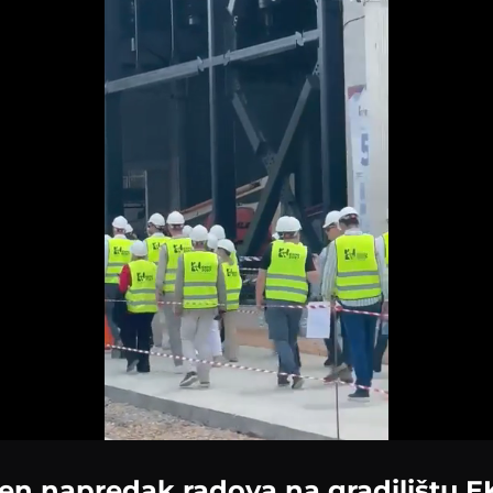
Loaded
:
100.00%
jen napredak radova na gradilištu 