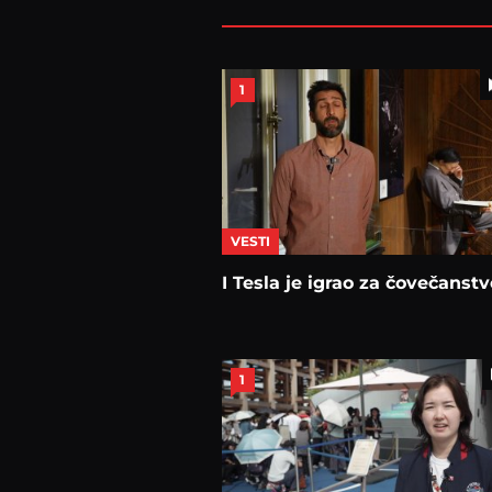
1
VESTI
I Tesla јe igrao za čovečanstv
1