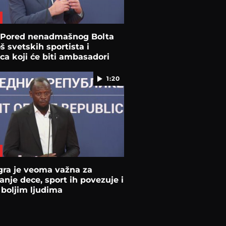
: Pored nenadmašnog Bolta
oš svetskih sportista i
a koji će biti ambasadori
1:20
Igra je veoma važna za
anje dece, sport ih povezuje i
h boljim ljudima