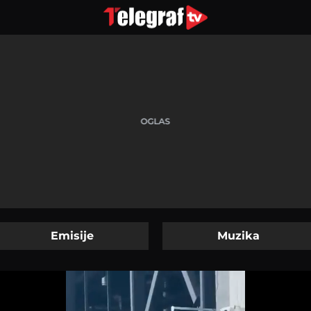
Emisije
Muzika