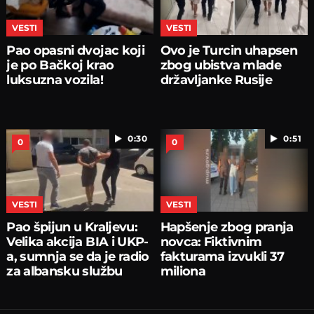
VESTI
VESTI
Pao opasni dvojac koji
Ovo je Turcin uhapsen
je po Bačkoj krao
zbog ubistva mlade
luksuzna vozila!
državljanke Rusije
0:30
0:51
0
0
VESTI
VESTI
Pao špijun u Kraljevu:
Hapšenje zbog pranja
Velika akcija BIA i UKP-
novca: Fiktivnim
a, sumnja se da je radio
fakturama izvukli 37
za albansku službu
miliona