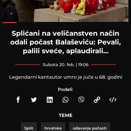
Loaded
:
69.34%
Splićani na veličanstven način
odali počast Balaševiću: Pevali,
palili sveće, aplaudirali...
subota 20. feb. | 19:06
Legendarni kantautor umro je juče u 68. godini
Podeli:
TEME
Split
hrvatska
odavanje počasti