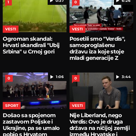
0:37
6:26
1
0
VESTI
VESTI
Ogroman skandal:
Posetili smo "Verdis",
Hrvati skandirali "Ubij
samoproglašenu
Srbina" u Crnoj gori
državu iza koje stoje
mladi generacije Z
1:06
3:44
0
0
SPORT
VESTI
Došao sa spojenom
Nije Liberland, nego
zastavom Poljske i
Verdis: Ovo je druga
Ukrajine, pa se umalo
država na ničijoj zemlji
pobio s Hrvatom
između Hrvatske i