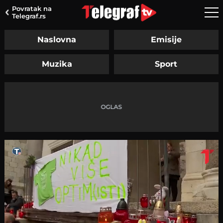
Povratak na
Telegraf.rs
Naslovna
Emisije
Muzika
Sport