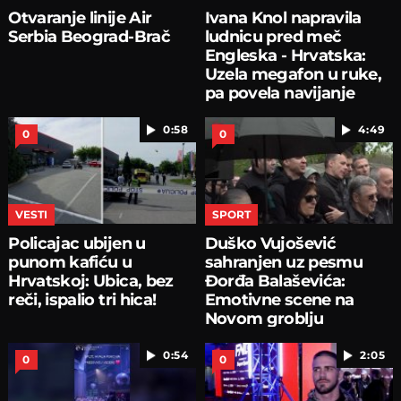
Otvaranje linije Air
Ivana Knol napravila
Serbia Beograd-Brač
ludnicu pred meč
Engleska - Hrvatska:
Uzela megafon u ruke,
pa povela navijanje
0:58
4:49
0
0
VESTI
SPORT
Policajac ubijen u
Duško Vujošević
punom kafiću u
sahranjen uz pesmu
Hrvatskoj: Ubica, bez
Đorđa Balaševića:
reči, ispalio tri hica!
Emotivne scene na
Novom groblju
0:54
2:05
0
0