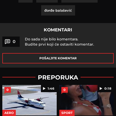
đorđe balašević
KOMENTARI
Do sada nije bilo komentara.
0
Budite prvi koji će ostaviti komentar.
POŠALJITE KOMENTAR
PREPORUKA
1:46
0:18
0
0
AERO
SPORT