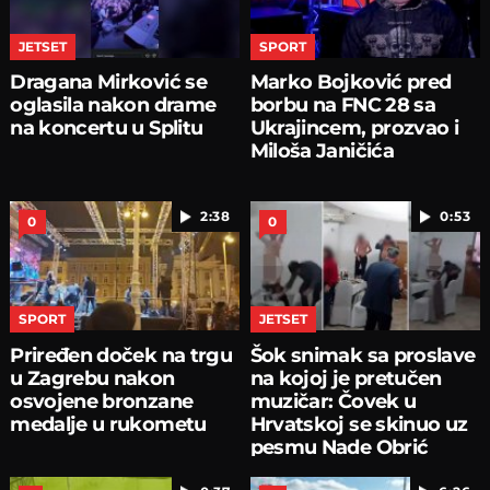
JETSET
SPORT
Dragana Mirković se
Marko Bojković pred
oglasila nakon drame
borbu na FNC 28 sa
na koncertu u Splitu
Ukrajincem, prozvao i
Miloša Janičića
2:38
0:53
0
0
SPORT
JETSET
Priređen doček na trgu
Šok snimak sa proslave
u Zagrebu nakon
na kojoj je pretučen
osvojene bronzane
muzičar: Čovek u
medalje u rukometu
Hrvatskoj se skinuo uz
pesmu Nade Obrić