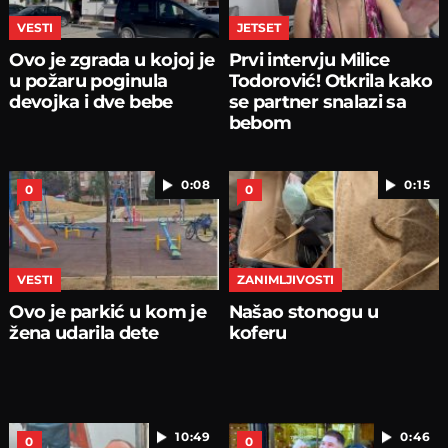
VESTI
JETSET
Ovo je zgrada u kojoj je
Prvi intervju Milice
u požaru poginula
Todorović! Otkrila kako
devojka i dve bebe
se partner snalazi sa
bebom
0:08
0:15
0
0
VESTI
ZANIMLJIVOSTI
Ovo je parkić u kom je
Našao stonogu u
žena udarila dete
koferu
10:49
0:46
0
0