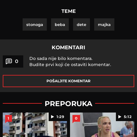
TEME
stonoga
beba
dete
majka
KOMENTARI
Do sada nije bilo komentara.
0
Budite prvi koji će ostaviti komentar.
POŠALJITE KOMENTAR
PREPORUKA
1:29
5:12
1
0