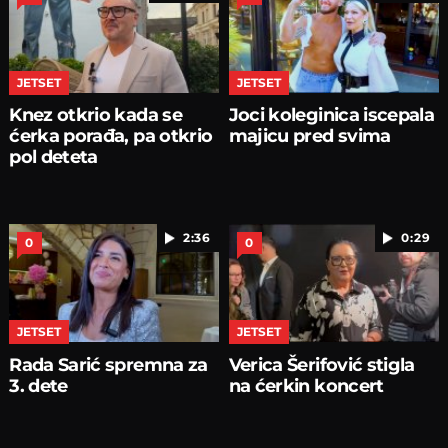
JETSET
JETSET
Knez otkrio kada se
Joci koleginica iscepala
ćerka porađa, pa otkrio
majicu pred svima
pol deteta
2:36
0:29
0
0
JETSET
JETSET
Rada Sarić spremna za
Verica Šerifović stigla
3. dete
na ćerkin koncert