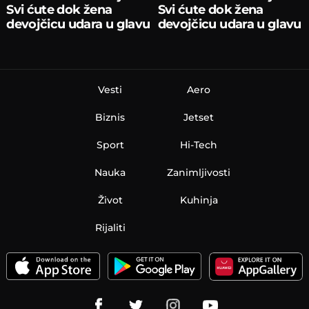
Svi ćute dok žena
Svi ćute dok žena
devojčicu udara u glavu
devojčicu udara u glavu
Vesti
Aero
Biznis
Jetset
Sport
Hi-Tech
Nauka
Zanimljivosti
Život
Kuhinja
Rijaliti