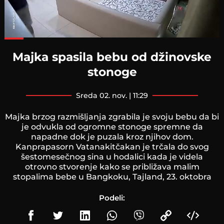
Loaded
:
58.93%
Majka spasila bebu od džinovske
stonoge
sreda 02. nov. | 11:29
Majka brzog razmišljanja zgrabila je svoju bebu da bi
je odvukla od ogromne stonoge spremne da
napadne dok je puzala kroz njihov dom.
Kanprapasorn Vatanakitčakan je trčala do svog
šestomesečnog sina u hodalici kada je videla
otrovno stvorenje kako se približava malim
stopalima bebe u Bangkoku, Tajland, 23. oktobra
Podeli: