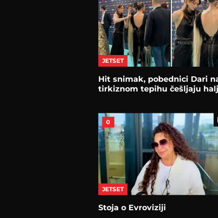
JETSET
Hit snimak, pobednici Dari n
tirkiznom tepihu češljaju hal
0
JETSET
Stoja o Evroviziji