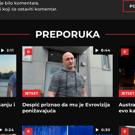
je bilo komentara.
PO
i koji će ostaviti komentar.
PREPORUKA
2:11
8:44
0
0
JETSET
JETSET
sanju i
Despić priznao da mu je Evrovizija
Austra
ponižavajuća
evo ka
0:24
0:30
0
0