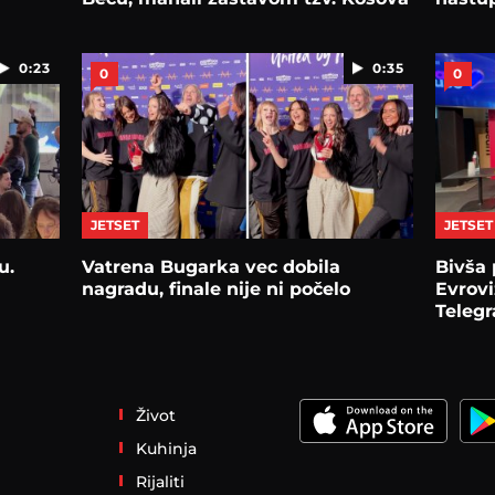
0:23
0:35
0
0
JETSET
JETSET
u.
Vatrena Bugarka vec dobila
Bivša 
nagradu, finale nije ni počelo
Evrovi
Telegr
Život
Kuhinja
Rijaliti