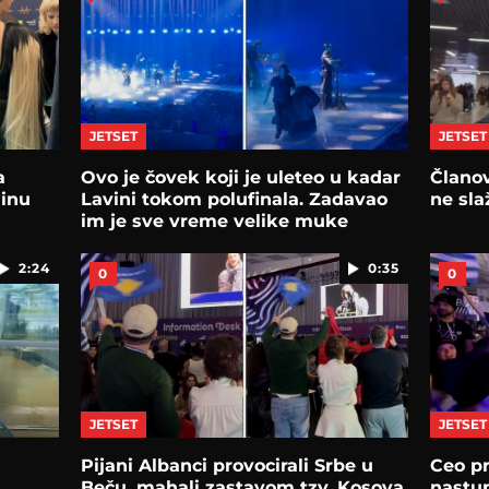
JETSET
JETSET
a
Ovo je čovek koji je uleteo u kadar
Članov
jinu
Lavini tokom polufinala. Zadavao
ne sla
im je sve vreme velike muke
2:24
0:35
0
0
JETSET
JETSET
Pijani Albanci provocirali Srbe u
Ceo p
Beču, mahali zastavom tzv. Kosova
nastu