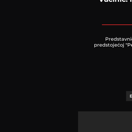
Predstavnic
predstojećoj "P
E