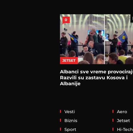
0
JETSET
Albanci sve vreme provociraj
Razvili su zastavu Kosova i
Albanije
Vesti
Aero
Biznis
Jetset
Sport
Hi-Tech