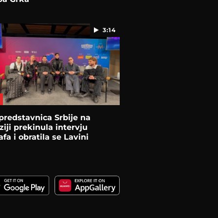
3:14
predstavnica Srbije na
ziji prekinula intervju
afa i obratila se Lavini