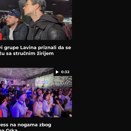
i grupe Lavina priznali da se
žu sa stručnim žirijem
0:32
ress na nogama zbog
pa Grka