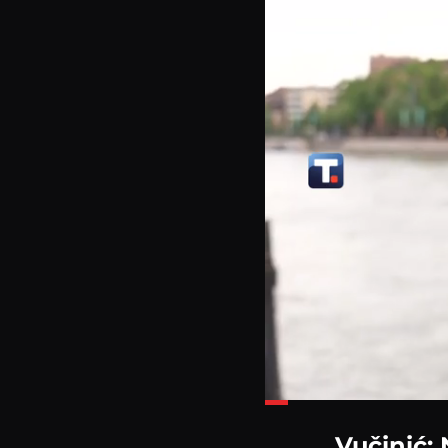
Loaded
:
28.66%
Vučinić: 