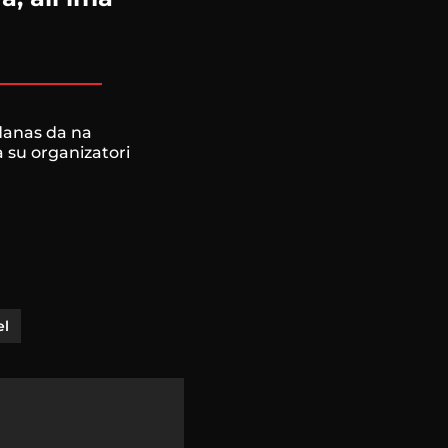
 danas da na
 su organizatori
el