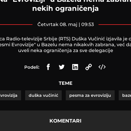
nekih ograničenja
četvrtak 08. maj | 09:53
a Radio-televizije Srbije (RTS) Duška Vučinić izjavila je
esmi Evrovizije" u Bazelu nema nikakvih zabrana, već da
uveli neka ograničenja za sve delegacije
Podeli:
TEME
vrovizija
duška vučinić
pesma za evroviziju
baz
KOMENTARI