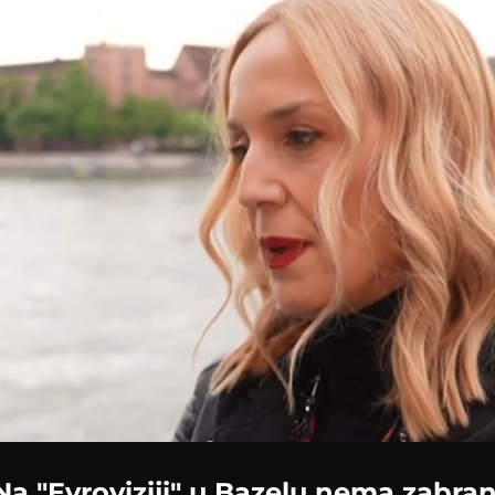
Na "Evroviziji" u Bazelu nema zabran