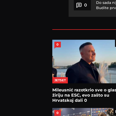
Do sada ni
0
Budite prv
0
JETSET
Mileusnić razotkrio sve o gla
žiriju na ESC, evo zašto su
Hrvatskoj dali 0
0