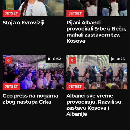
JETSET
JETSET
Stoja o Evroviziji
Pijani Albanci
provocirali Srbe u Beču,
mahali zastavom tzv.
Kosova
0:32
0:23
0
0
JETSET
JETSET
Ceo press na nogama
Albanci sve vreme
zbog nastupa Grka
provociraju. Razvili su
zastavu Kosova i
Albanije