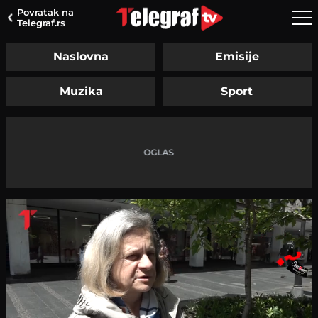
Povratak na
Telegraf.rs
Naslovna
Emisije
Muzika
Sport