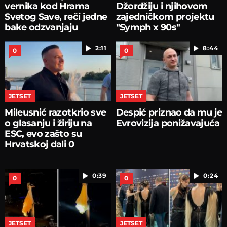
vernika kod Hrama
Džordžiju i njihovom
Svetog Save, reči jedne
zajedničkom projektu
bake odzvanjaju
"Symph x 90s"
2:11
8:44
0
0
JETSET
JETSET
Mileusnić razotkrio sve
Despić priznao da mu je
o glasanju i žiriju na
Evrovizija ponižavajuća
ESC, evo zašto su
Hrvatskoj dali 0
0:39
0:24
0
0
JETSET
JETSET