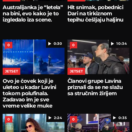
Australijanka je “letela”
Hit snimak, pobednici
na bini, evo kako je to
Dari na tirkiznom
izgledalo iza scene.
tepihu češljaju haljinu
0:30
10:34
0
0
JETSET
JETSET
Ovo je čovek koji je
Članovi grupe Lavina
uleteo u kadar Lavini
priznali da se ne slažu
tokom polufinala.
sa stručnim žirijem
Zadavao im je sve
vreme velike muke
2:24
0:35
0
0