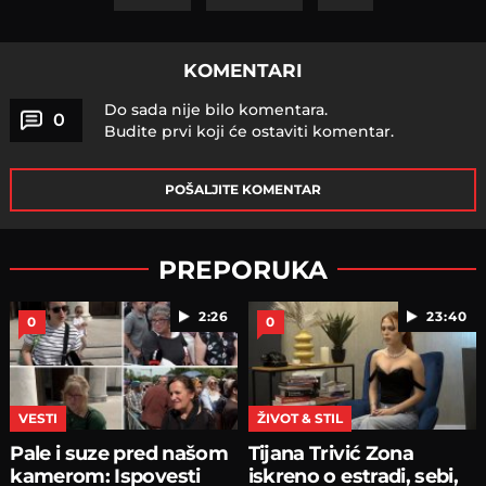
KOMENTARI
Do sada nije bilo komentara.
0
Budite prvi koji će ostaviti komentar.
POŠALJITE KOMENTAR
PREPORUKA
2:26
23:40
0
0
VESTI
ŽIVOT & STIL
Pale i suze pred našom
Tijana Trivić Zona
kamerom: Ispovesti
iskreno o estradi, sebi,