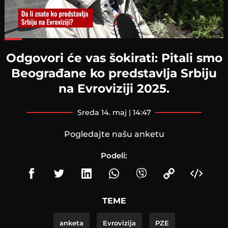
Loaded
:
74.23%
Odgovori će vas šokirati: Pitali smo
Beograđane ko predstavlja Srbiju
na Evroviziji 2025.
sreda 14. maj | 14:47
Pogledajte našu anketu
Podeli:
TEME
anketa
Evrovizija
PZE