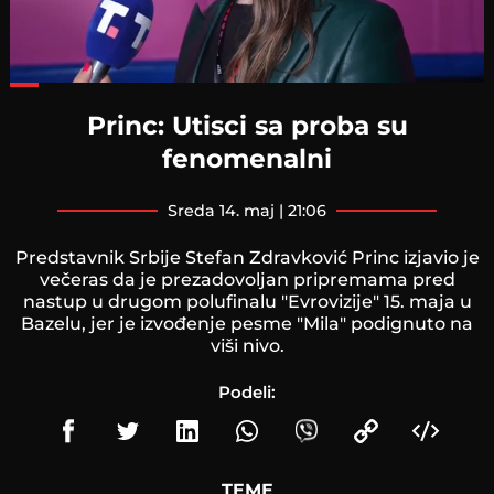
Loaded
:
50.12%
Princ: Utisci sa proba su
fenomenalni
sreda 14. maj | 21:06
Predstavnik Srbije Stefan Zdravković Princ izjavio je
večeras da je prezadovoljan pripremama pred
nastup u drugom polufinalu "Evrovizije" 15. maja u
Bazelu, jer je izvođenje pesme "Mila" podignuto na
viši nivo.
Podeli:
TEME