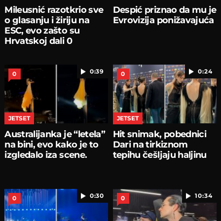
Mileusnić razotkrio sve
Despić priznao da mu je
o glasanju i žiriju na
Evrovizija ponižavajuća
ESC, evo zašto su
Hrvatskoj dali 0
0:39
0:24
0
0
JETSET
JETSET
Australijanka je “letela”
Hit snimak, pobednici
na bini, evo kako je to
Dari na tirkiznom
izgledalo iza scene.
tepihu češljaju haljinu
0:30
10:34
0
0