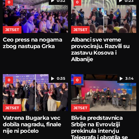
0:32
0:23
0
0
JETSET
JETSET
Ceo press na nogama
Albanci sve vreme
zbog nastupa Grka
provociraju. Razvili su
zastavu Kosova i
Albanije
0:35
3:14
0
0
JETSET
JETSET
Vatrena Bugarka vec
Bivša predstavnica
dobila nagradu, finale
Srbije na Evroviziji
nije ni počelo
prekinula intervju
Telegrafa i obratila se