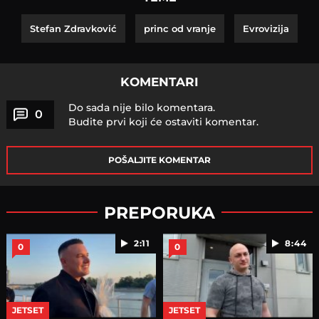
Stefan Zdravković
princ od vranje
Evrovizija
KOMENTARI
Do sada nije bilo komentara.
0
Budite prvi koji će ostaviti komentar.
POŠALJITE KOMENTAR
PREPORUKA
2:11
8:44
0
0
JETSET
JETSET