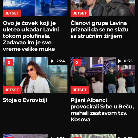
JETSET
JETSET
Ovo je čovek koji je
Članovi grupe Lavina
uleteo u kadar Lavini
priznali da se ne slažu
tokom polufinala.
sa stručnim žirijem
Zadavao im je sve
vreme velike muke
2:24
0:35
0
0
JETSET
JETSET
Stoja o Evroviziji
Pijani Albanci
provocirali Srbe u Beču,
mahali zastavom tzv.
Kosova