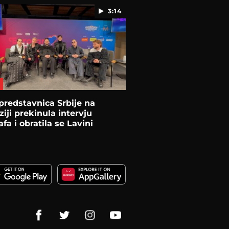
3:14
predstavnica Srbije na
ziji prekinula intervju
afa i obratila se Lavini