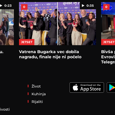
0:23
0:35
0
0
JETSET
JETSET
u.
Vatrena Bugarka vec dobila
Bivša 
nagradu, finale nije ni počelo
Evrovi
Telegr
Život
Kuhinja
Rijaliti
ivosti