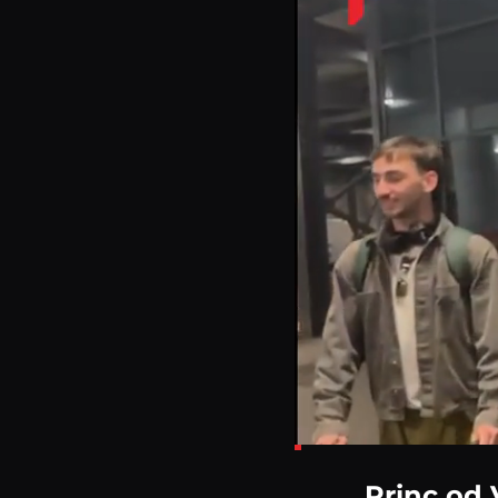
Loaded
:
8.45%
Princ od 