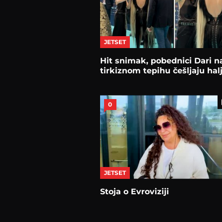
JETSET
Hit snimak, pobednici Dari n
tirkiznom tepihu češljaju hal
0
JETSET
Stoja o Evroviziji