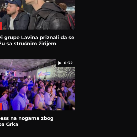
i grupe Lavina priznali da se
žu sa stručnim žirijem
0:32
ress na nogama zbog
pa Grka