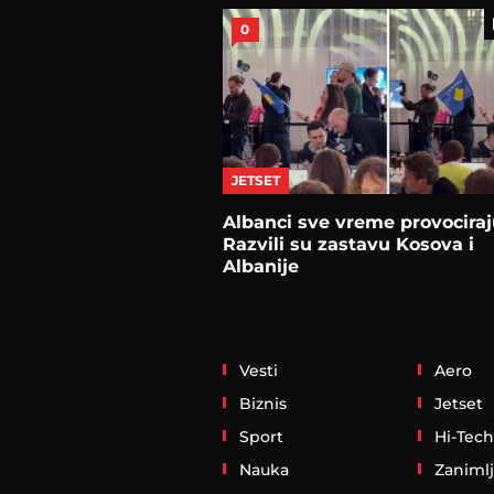
0
JETSET
Albanci sve vreme provociraj
Razvili su zastavu Kosova i
Albanije
Vesti
Aero
Biznis
Jetset
Sport
Hi-Tech
Nauka
Zanimlj