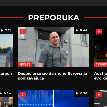
PREPORUKA
2:11
8:44
0
0
JETSET
JETSET
sanju i
Despić priznao da mu je Evrovizija
Austra
ponižavajuća
evo ka
0:24
0:30
0
0