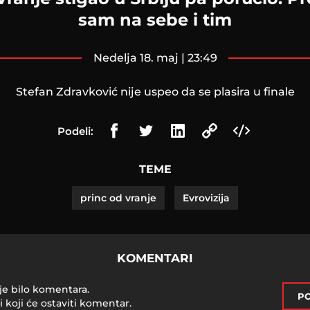
sam na sebe i tim
nedelja 18. maj | 23:49
Stefan Zdravković nije uspeo da se plasira u finale
Podeli:
TEME
princ od vranje
Evrovizija
KOMENTARI
je bilo komentara.
PO
i koji će ostaviti komentar.