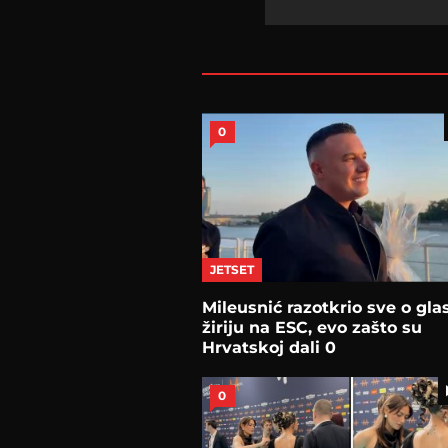
0
JETSET
Mileusnić razotkrio sve o gla
žiriju na ESC, evo zašto su
Hrvatskoj dali 0
0