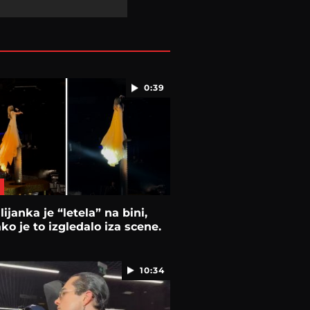
0:39
lijanka je “letela” na bini,
ko je to izgledalo iza scene.
10:34