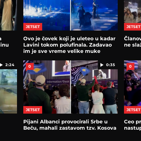
JETSET
JETSET
a
Ovo je čovek koji je uleteo u kadar
Članov
jinu
Lavini tokom polufinala. Zadavao
ne sla
im je sve vreme velike muke
2:24
0:35
0
0
JETSET
JETSET
Pijani Albanci provocirali Srbe u
Ceo p
Beču, mahali zastavom tzv. Kosova
nastu