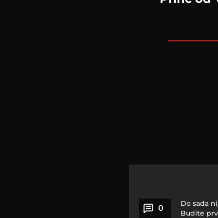
Do sada ni
0
Budite prv