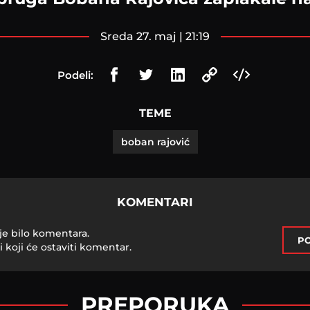
sreda 27. maj | 21:19
Podeli:
TEME
boban rajović
KOMENTARI
je bilo komentara.
PO
i koji će ostaviti komentar.
PREPORUKA