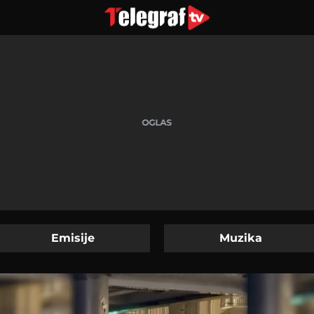
Emisije
Muzika