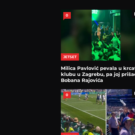
0
JETSET
Milica Pavlović pevala u krc
klubu u Zagrebu, pa joj priša
Bobana Rajovića
0