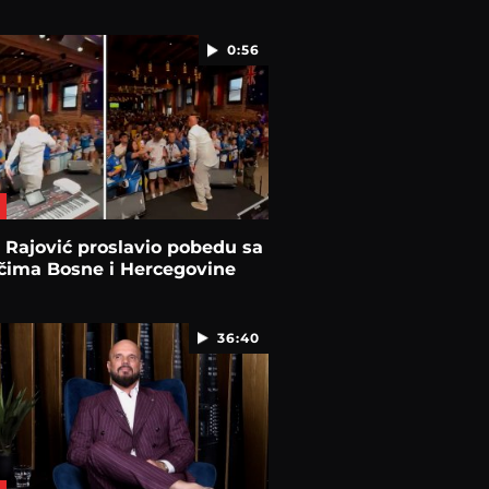
0:56
Rajović proslavio pobedu sa
čima Bosne i Hercegovine
36:40