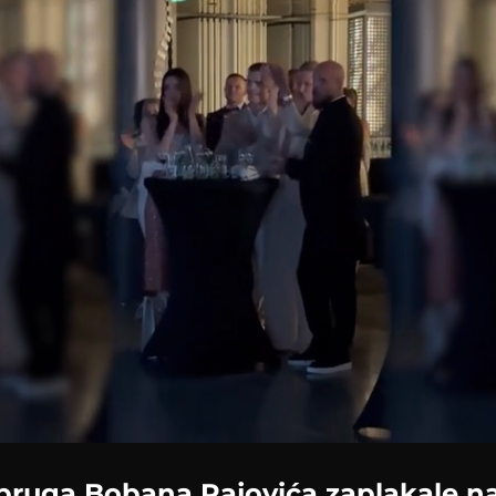
Loaded
:
100.00%
upruga Bobana Rajovića zaplakale na