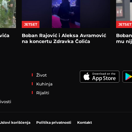
JETSET
JETSET
vića
Boban Rajović i Aleksa Avramović
Boban
na koncertu Zdravka Čolića
mu nij
Život
Kuhinja
Rijaliti
ivosti
Uslovi korišćenja
Politika privatnosti
Kontakt