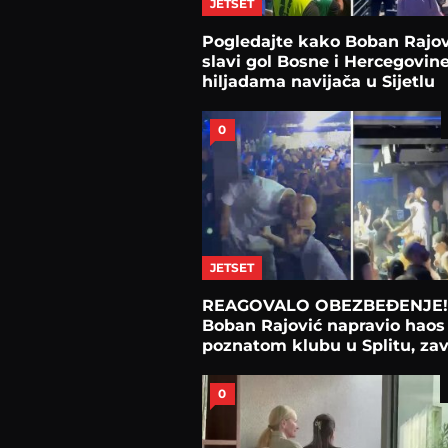
JETSET
Pogledajte kako Boban Rajov
slavi gol Bosne i Hercegovin
hiljadama navijača u Sijetlu
0
JETSET
REAGOVALO OBEZBEĐENJE!
Boban Rajović napravio haos
poznatom klubu u Splitu, zav
usred publike
0