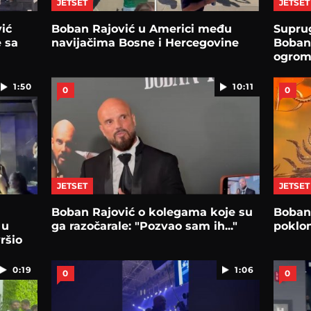
JETSET
JETSET
ić
Boban Rajović u Americi među
Suprug
e sa
navijačima Bosne i Hercegovine
Boban 
ogrom
500.00
1:50
10:11
0
0
JETSET
JETSET
Boban Rajović o kolegama koje su
Boban 
 u
ga razočarale: "Pozvao sam ih..."
poklon
ršio
0:19
1:06
0
0