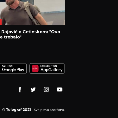
 Rajović o Cetinskom: "Ovo
e trebalo"
© Telegraf 2021
Sva prava zadržana.