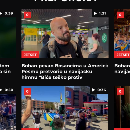
0:39
1:21
0
0
JETSET
JETSET
atom
Boban pevao Bosancima u Americi:
Boban 
o sin
Pesmu pretvorio u navijačku
navija
himnu "Biće teško protiv
Amerike..."
0:50
0:36
0
0