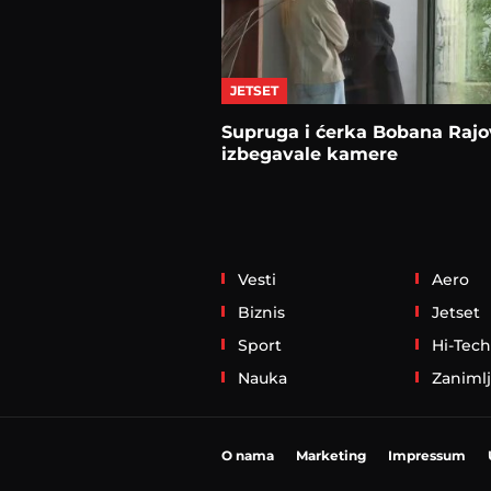
JETSET
Supruga i ćerka Bobana Rajo
izbegavale kamere
Vesti
Aero
Biznis
Jetset
Sport
Hi-Tech
Nauka
Zanimlj
O nama
Marketing
Impressum