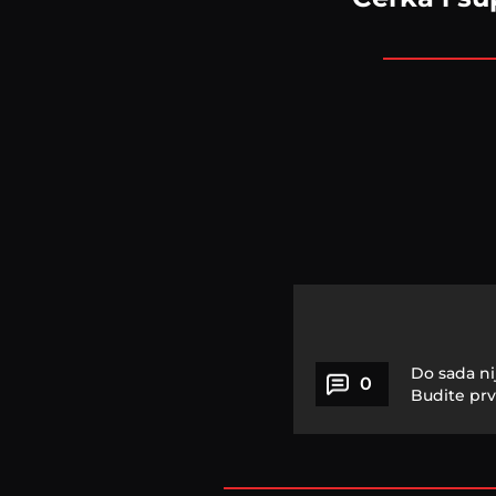
Do sada ni
0
Budite prv