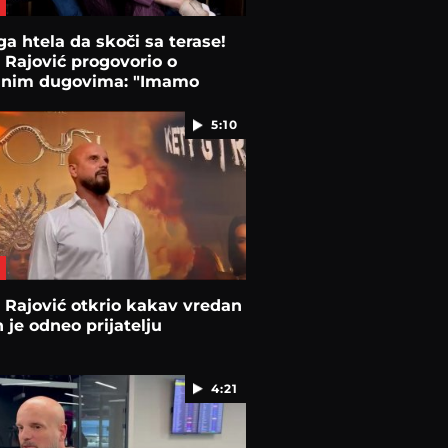
a htela da skoči sa terase!
Rajović progovorio o
nim dugovima: "Imamo
0 evra"
5:10
Rajović otkrio kakav vredan
 je odneo prijatelju
4:21