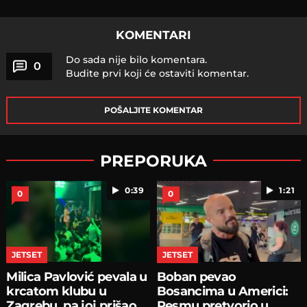
KOMENTARI
Do sada nije bilo komentara.
0
Budite prvi koji će ostaviti komentar.
POŠALJITE KOMENTAR
PREPORUKA
0:39
1:21
0
0
JETSET
JETSET
Milica Pavlović pevala u
Boban pevao
krcatom klubu u
Bosancima u Americi:
Zagrebu, pa joj prišao
Pesmu pretvorio u