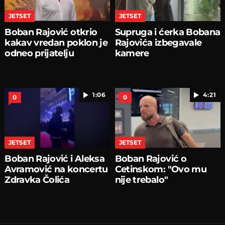
JETSET
JETSET
Boban Rajović otkrio
Supruga i ćerka Bobana
kakav vredan poklon je
Rajovića izbegavale
odneo prijatelju
kamere
1:06
4:21
0
0
JETSET
JETSET
Boban Rajović i Aleksa
Boban Rajović o
Avramović na koncertu
Cetinskom: "Ovo mu
Zdravka Čolića
nije trebalo"