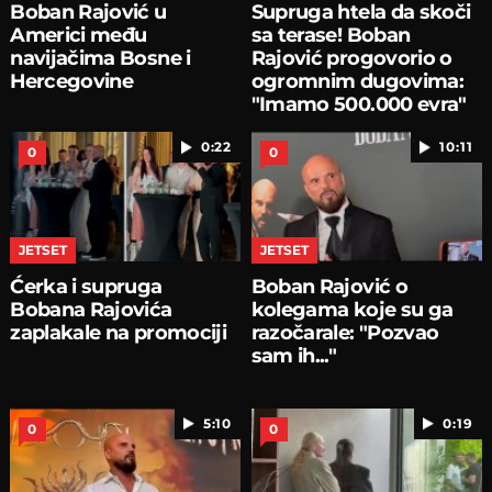
Boban Rajović u
Supruga htela da skoči
Americi među
sa terase! Boban
navijačima Bosne i
Rajović progovorio o
Hercegovine
ogromnim dugovima:
"Imamo 500.000 evra"
0:22
10:11
0
0
JETSET
JETSET
Ćerka i supruga
Boban Rajović o
Bobana Rajovića
kolegama koje su ga
zaplakale na promociji
razočarale: "Pozvao
sam ih..."
5:10
0:19
0
0