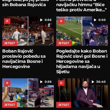
sin Bobana Rajovića
navijačku himnu "Biće
teško protiv Amerike..."
0:56
0:50
0
0
JETSET
JETSET
Boban Rajović
Pogledajte kako Boban
proslavio pobedu sa
Rajović slavi gol Bosne i
navijačima Bosne i
Hercegovine sa
Hercegovine
hiljadama navijača u
Sijetlu
0:36
36:40
0
0
JETSET
JETSET