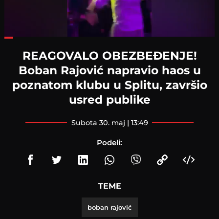
Loaded
:
36.29%
REAGOVALO OBEZBEĐENJE!
Boban Rajović napravio haos u
poznatom klubu u Splitu, završio
usred publike
subota 30. maj | 13:49
Podeli:
TEME
boban rajović