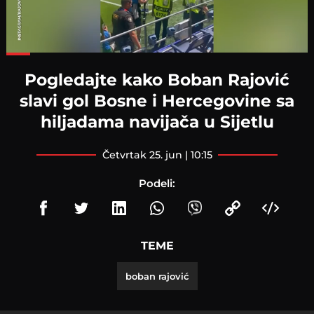
Loaded
:
78.87%
Pogledajte kako Boban Rajović
slavi gol Bosne i Hercegovine sa
hiljadama navijača u Sijetlu
četvrtak 25. jun | 10:15
Podeli:
TEME
boban rajović