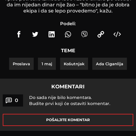
da im nijedan dinar nije žao – "bitno je da je dobra
ekipa i da se lepo provedemo", kažu.
Podeli:
TEME
Proslava
1 maj
Košutnjak
Ada Ciganlija
KOMENTARI
Do sada nije bilo komentara.
0
Budite prvi koji će ostaviti komentar.
POŠALJITE KOMENTAR