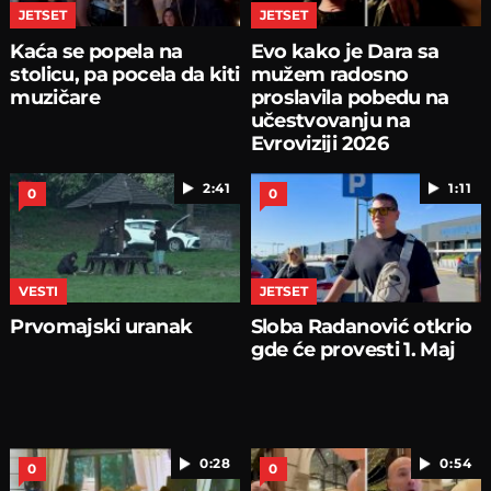
JETSET
JETSET
Kaća se popela na
Evo kako je Dara sa
stolicu, pa pocela da kiti
mužem radosno
muzičare
proslavila pobedu na
učestvovanju na
Evroviziji 2026
2:41
1:11
0
0
VESTI
JETSET
Prvomajski uranak
Sloba Radanović otkrio
gde će provesti 1. Maj
0:28
0:54
0
0