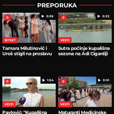
PREPORUKA
0:36
0:32
0
0
JETSET
VESTI
Tamara Milutinović i
Sutra počinje kupališna
Uroš stigli na proslavu
sezona na Adi Ciganliji
1:54
0:51
0
0
VESTI
VESTI
Pavlović: "Kupališna
Maturanti Medicinske