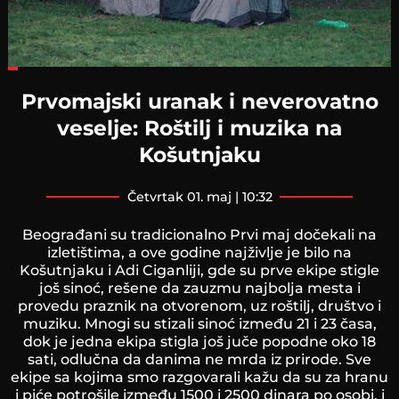
Loaded
:
23.08%
Prvomajski uranak i neverovatno
veselje: Roštilj i muzika na
Košutnjaku
četvrtak 01. maj | 10:32
Beograđani su tradicionalno Prvi maj dočekali na
izletištima, a ove godine najživlje je bilo na
Košutnjaku i Adi Ciganliji, gde su prve ekipe stigle
još sinoć, rešene da zauzmu najbolja mesta i
provedu praznik na otvorenom, uz roštilj, društvo i
muziku. Mnogi su stizali sinoć između 21 i 23 časa,
dok je jedna ekipa stigla još juče popodne oko 18
sati, odlučna da danima ne mrda iz prirode. Sve
ekipe sa kojima smo razgovarali kažu da su za hranu
i piće potrošile između 1500 i 2500 dinara po osobi, i