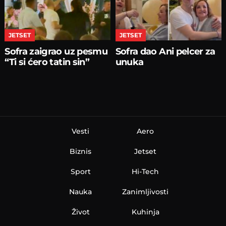
JETSET
JETSET
Sofra zaigrao uz pesmu
Sofra dao Ani pelcer za
“Ti si ćero tatin sin”
unuka
Vesti
Aero
Biznis
Jetset
Sport
Hi-Tech
Nauka
Zanimljivosti
Život
Kuhinja