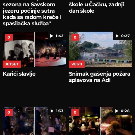
sezona na Savskom
škole u Čačku, zadnji
jezeru počinje sutra
dan škole
kada sa radom kreće i
spasilačka služba"
1:42
0:27
0
0
JETSET
VESTI
Karići slavlje
Snimak gašenja požara
splavova na Adi
1:33
0:28
0
0