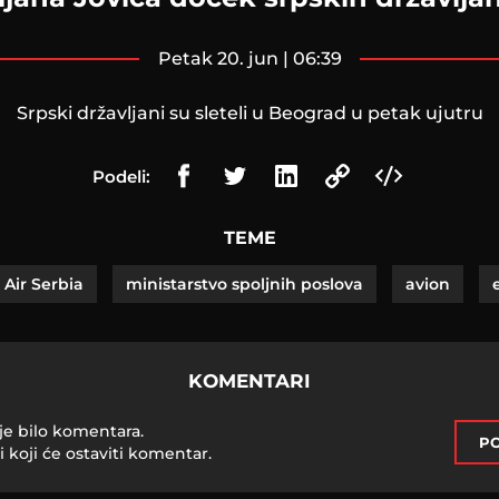
petak 20. jun | 06:39
Srpski državljani su sleteli u Beograd u petak ujutru
Podeli:
TEME
Air Serbia
ministarstvo spoljnih poslova
avion
KOMENTARI
je bilo komentara.
PO
i koji će ostaviti komentar.