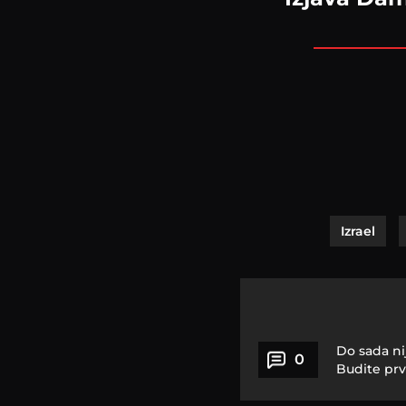
Izrael
Do sada ni
0
Budite prv