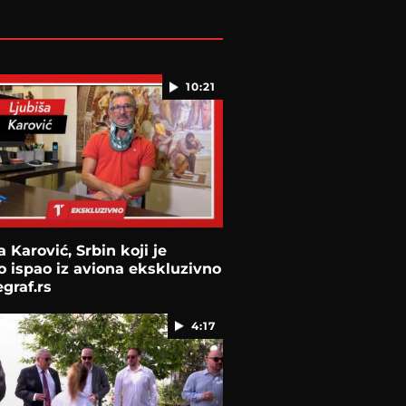
10:21
a Karović, Srbin koji je
 ispao iz aviona ekskluzivno
egraf.rs
4:17