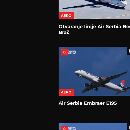
AERO
Otvaranje linije Air Serbia B
Brač
0
AERO
Air Serbia Embraer E195
0