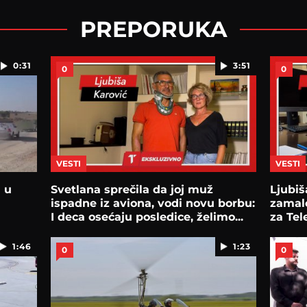
PREPORUKA
0:31
3:51
0
0
VESTI
VESTI
 u
Svetlana sprečila da joj muž
Ljubiš
ispadne iz aviona, vodi novu borbu:
zamalo
I deca osećaju posledice, želimo...
za Tel
1:46
1:23
0
0