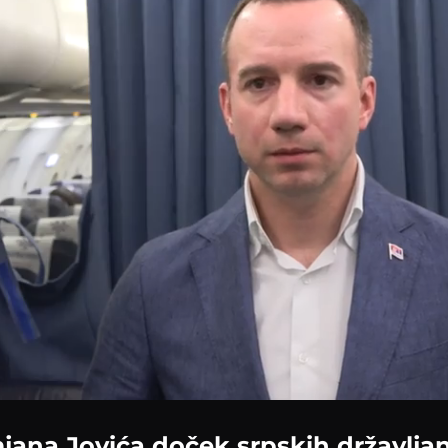
d
:
%
jana Jovića doček srpskih državljana