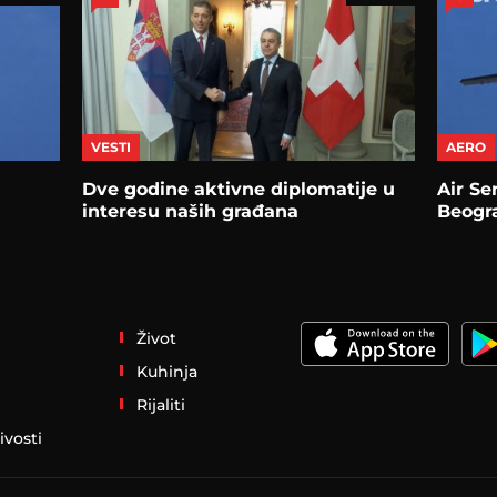
VESTI
AERO
Dve godine aktivne diplomatije u
Air Se
interesu naših građana
Beogr
Život
Kuhinja
Rijaliti
ivosti