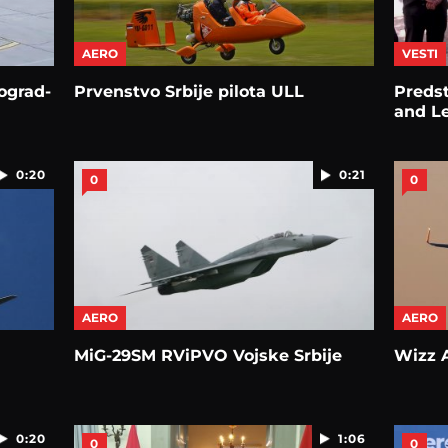
AERO
VESTI
eograd-
Prvenstvo Srbije pilota ULL
Predst
and L
0:20
0:21
0
0
AERO
AERO
MiG-29SM RViPVO Vojske Srbije
Wizz A
0:20
1:06
0
0