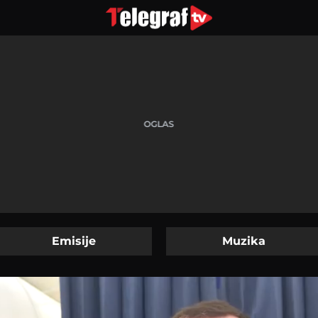
Emisije
Muzika