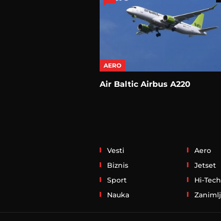
AERO
Air Baltic Airbus A220
Vesti
Aero
Biznis
Jetset
Sport
Hi-Tech
Nauka
Zanimlj