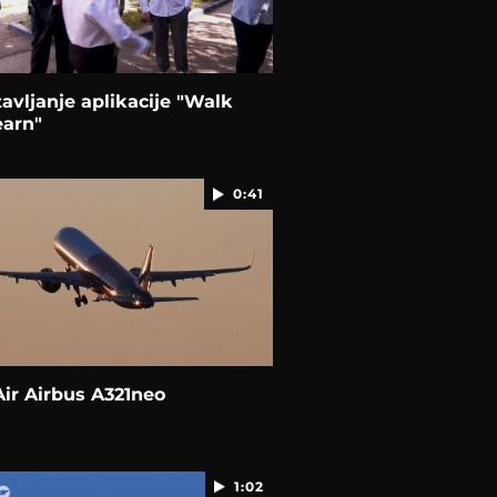
avljanje aplikacije "Walk
earn"
0:41
ir Airbus A321neo
1:02