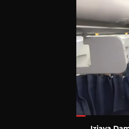
Loade
37.37
Izjava Dam