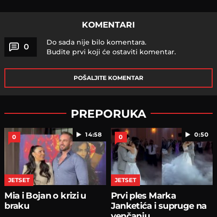
KOMENTARI
Do sada nije bilo komentara.
0
Budite prvi koji će ostaviti komentar.
POŠALJITE KOMENTAR
PREPORUKA
14:58
0:50
0
0
JETSET
JETSET
Mia i Bojan o krizi u
Prvi ples Marka
braku
Janketića i supruge na
venčanju