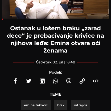
Loaded
:
3.05%
Ostanak u lošem braku „zarad
dece“ je prebacivanje krivice na
njihova leđa: Emina otvara oči
ženama
četvrtak 02. jul | 18:48
Podeli:
TEME
emina feković
brak
intrejvu