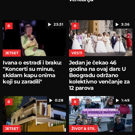
23:31
3:36
0
0
JETSET
VESTI
Ivana o estradi i braku:
Jedan je čekao 46
"Koncerti su minus,
godina na ovaj dan: U
skidam kapu onima
Beogradu održano
koji su zaradili"
kolektivno venčanje za
12 parova
0:28
1:49
0
0
JETSET
ŽIVOT & STIL