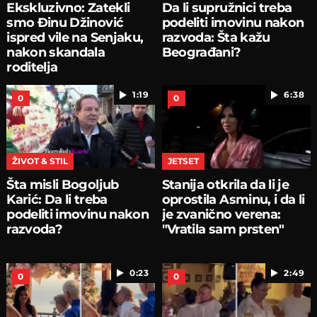
Ekskluzivno: Zatekli
Da li supružnici treba
smo Đinu Džinović
podeliti imovinu nakon
ispred vile na Senjaku,
razvoda: Šta kažu
nakon skandala
Beograđani?
roditelja
1:19
6:38
0
0
ŽIVOT & STIL
JETSET
Šta misli Bogoljub
Stanija otkrila da li je
Karić: Da li treba
oprostila Asminu, i da li
podeliti imovinu nakon
je zvanično verena:
razvoda?
"Vratila sam prsten"
0:23
2:49
0
0