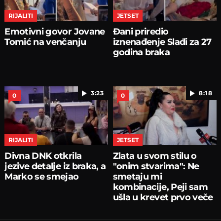
RIJALITI
JETSET
Emotivni govor Jovane
Đani priredio
Tomić na venčanju
iznenađenje Slađi za 27
godina braka
3:23
8:18
0
0
RIJALITI
JETSET
Divna DNK otkrila
Zlata u svom stilu o
jezive detalje iz braka, a
"onim stvarima": Ne
Marko se smejao
smetaju mi
kombinacije, Peji sam
ušla u krevet prvo veče