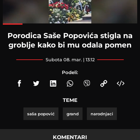
Loaded
:
100.00%
Porodica Saše Popovića stigla na
groblje kako bi mu odala pomen
subota 08. mar. | 13:12
Podeli:
TEME
saša popović
grand
narodnjaci
KOMENTARI