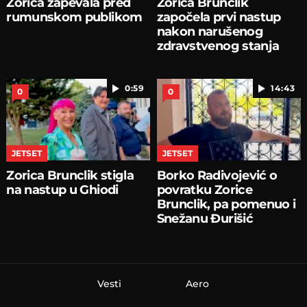
Zorica zapevala pred
Zorica Brunclik
rumunskom publikom
započela prvi nastup
nakon narušenog
zdravstvenog stanja
0:59
14:43
0
0
JETSET
JETSET
Zorica Brunclik stigla
Borko Radivojević o
na nastup u Ghiodi
povratku Zorice
Brunclik, pa pomenuo i
Snežanu Đurišić
Vesti
Aero