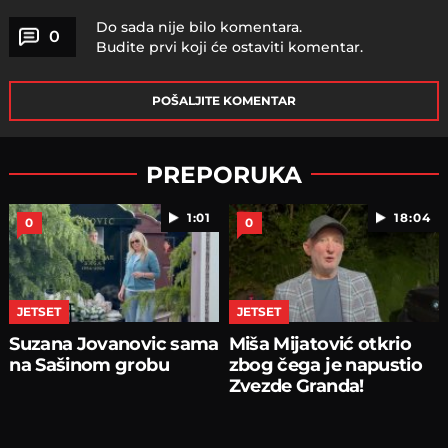
Do sada nije bilo komentara.
0
Budite prvi koji će ostaviti komentar.
POŠALJITE KOMENTAR
PREPORUKA
1:01
18:04
0
0
JETSET
JETSET
Suzana Jovanovic sama
Miša Mijatović otkrio
na Sašinom grobu
zbog čega je napustio
Zvezde Granda!