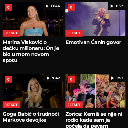
11:44
1:57
0
0
JETSET
JETSET
Marina Visković o
Emotivan Ćanin govor
dečku milioneru: On je
bio u mom novom
spotu
9:42
1:51
0
0
JETSET
JETSET
Goga Babić o trudnoći
Zorica: Kemiš se nije ni
Markove devojke
rodio kada sam ja
počela da pevam