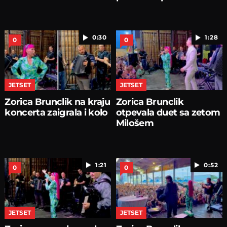
0:30
1:28
0
0
JETSET
JETSET
Zorica Brunclik na kraju
Zorica Brunclik
koncerta zaigrala i kolo
otpevala duet sa zetom
Milošem
1:21
0:52
0
0
JETSET
JETSET