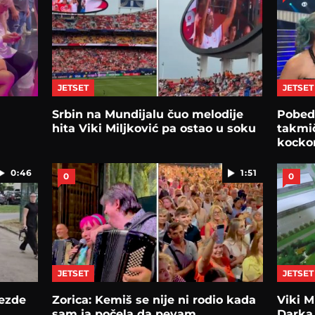
JETSET
JETSET
Srbin na Mundijalu čuo melodije
Pobed
hita Viki Miljković pa ostao u soku
takmič
kock
0:46
1:51
0
0
JETSET
JETSET
vezde
Zorica: Kemiš se nije ni rodio kada
Viki M
sam ja počela da pevam
Darka