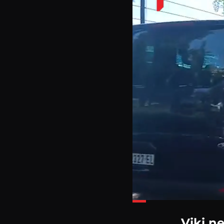
Loaded
:
29.58%
Viki n