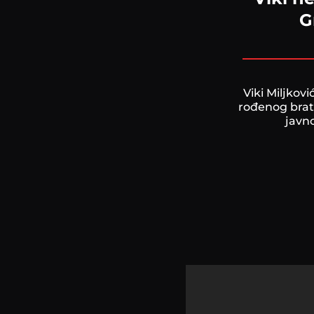
G
Viki Miljkov
rođenog brata
javno