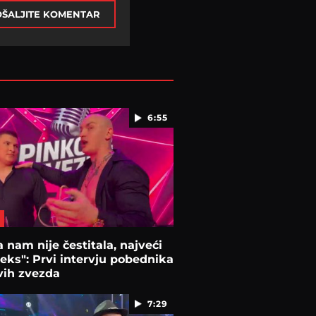
ŠALJITE KOMENTAR
6:55
a nam nije čestitala, najveći
ks": Prvi intervju pobednika
vih zvezda
7:29