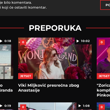
je bilo komentara.
PO
i koji će ostaviti komentar.
PREPORUKA
0:18
10:02
0
0
JETSET
JETSET
ko
Viki Miljković presrećna zbog
"Zoric
Granda
Anastasije
komple
Pinko
0:19
1:08
0
0