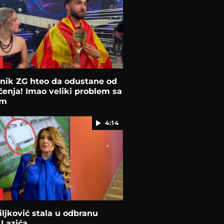
nik ZG hteo da odustane od
enja! Imao veliki problem sa
om
4:14
iljković stala u odbranu
 Lazića