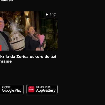
1:17
tkrila da Zorica uskoro dolazi
imanje