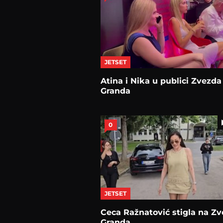
JETSET
Atina i Nika u publici Zvezda
Granda
0
JETSET
Ceca Ražnatović stigla na Z
Granda