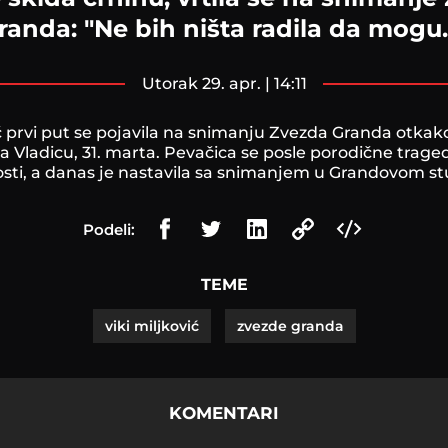
randa: "Ne bih ništa radila da mogu..
utorak 29. apr. | 14:11
ić prvi put se pojavila na snimanju Zvezda Granda otkako
 Vladicu, 31. marta. Pevačica se posle porodične traged
sti, a danas je nastavila sa snimanjem u Grandovom st
Podeli:
TEME
viki miljković
zvezde granda
KOMENTARI