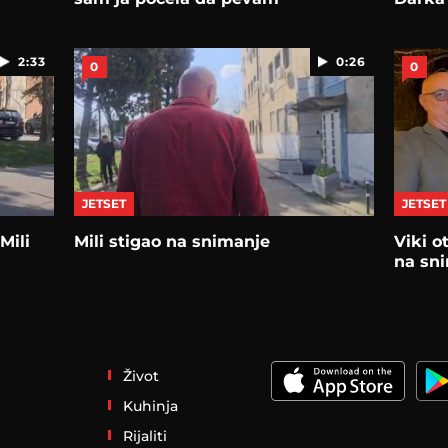
2:33
0:26
0
0
JETSET
JETSET
Mili
Mili stigao na snimanje
Viki o
na sn
Život
Kuhinja
Rijaliti