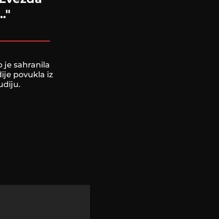
."
 je sahranila
ije povukla iz
udiju.