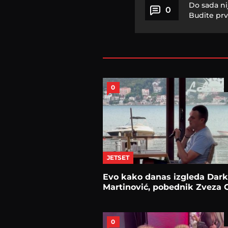
Do sada ni
0
Budite prv
0
JETSET
Evo kako danas izgleda Dar
Martinović, pobednik Zveza 
0