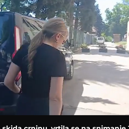
e skida crninu, vrtila se na snimanje