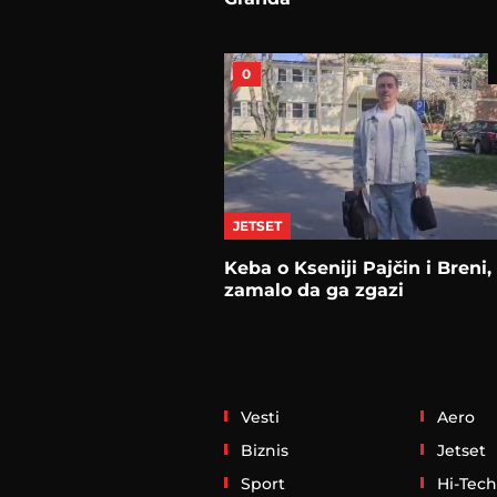
0
JETSET
Keba o Kseniji Pajčin i Breni, 
zamalo da ga zgazi
Vesti
Aero
Biznis
Jetset
Sport
Hi-Tech