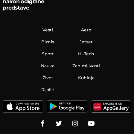
nakon odigrane
predstave
Vesti
Aero
Biznis
Jetset
Sport
Hi-Tech
Nauka
Zanimljivosti
Život
Kuhinja
Rijaliti