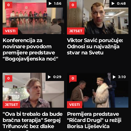
1:56
0:48
0
0
VESTI
JETSET
Konferencija za
Viktor Savić poručuje:
novinare povodom
Odnosi su najvažnija
premijere predstave
stvar na Svetu
"Bogojavljenska noć''
0:29
3:10
0
0
JETSET
VESTI
"Ova bi trebalo da bude
Premijera predstave
bračna terapija" Sergej
"Ričard Drugi" u režiji
Trifunović bez dlake
Borisa Liješevića