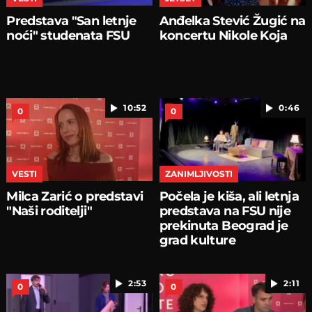
Predstava "San letnje
Anđelka Stević Žugić na
noći" studenata FSU
koncertu Nikole Koja
10:52
0:46
0
0
VESTI
ZANIMLJIVOSTI
Milca Zarić o predstavi
Počela je kiša, ali letnja
"Naši roditelji"
predstava na FSU nije
prekinuta Beograd je
grad kulture
2:53
2:11
0
0