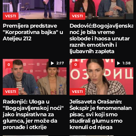
VESTI
VESTI
Premijera predstave
Dedović:Bogojavljenska
"Korporativna bajka" u
noć je bila vreme
Ateljeu 212
slobode i haosa unutar
raznih emotivnih i
ljubavnih zapleta
2:17
1:38
0
0
VESTI
VESTI
Radonjić: Uloga u
Jelisaveta Orašanin:
"Bogojavljenskoj noći"
Šekspir je fenomenalan
jako inspirativna za
pisac, svi koji smo
glumca, jer može da
studirali glumu smo
pronađe i otkrije
krenuli od njega