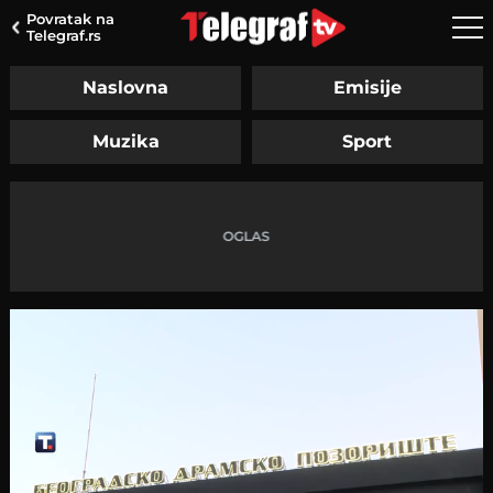
Povratak na
Telegraf.rs
Naslovna
Emisije
Muzika
Sport