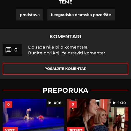
TEME
predstava
beogradsko dramsko pozorište
KOMENTARI
Do sada nije bilo komentara.
0
Budite prvi koji će ostaviti komentar.
POŠALJITE KOMENTAR
PREPORUKA
0:18
1:30
0
0
VESTI
JETSET