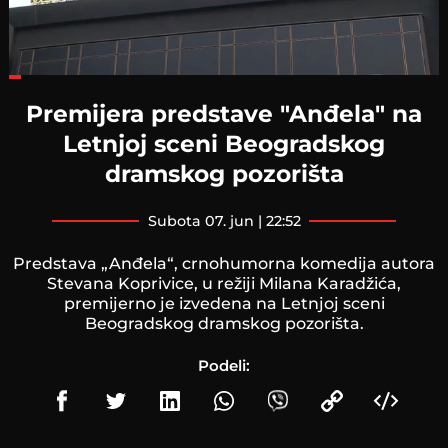
Loaded
:
25.00%
Premijera predstave "Anđela" na
Letnjoj sceni Beogradskog
dramskog pozorišta
subota 07. jun | 22:52
Predstava „Anđela“, crnohumorna komedija autora
Stevana Koprivice, u režiji Milana Karadžića,
premijerno je izvedena na Letnjoj sceni
Beogradskog dramskog pozorišta.
Podeli: