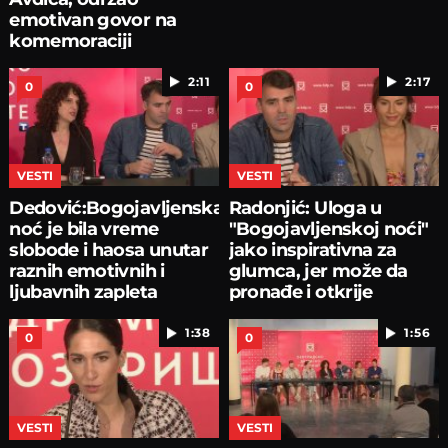
emotivan govor na
komemoraciji
2:11
2:17
0
0
VESTI
VESTI
Dedović:Bogojavljenska
Radonjić: Uloga u
noć je bila vreme
"Bogojavljenskoj noći"
slobode i haosa unutar
jako inspirativna za
raznih emotivnih i
glumca, jer može da
ljubavnih zapleta
pronađe i otkrije
1:38
1:56
0
0
VESTI
VESTI