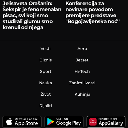
Jelisaveta Orašanin:
Konferencija za
Šekspir je fenomenalan
novinare povodom
pisac, svi koji smo
premijere predstave
studirali glumu smo
"Bogojavljenska noć''
krenuli od njega
Vesti
Aero
Biznis
Jetset
Sport
Hi-Tech
Nauka
Zanimljivosti
Život
Kuhinja
Rijaliti