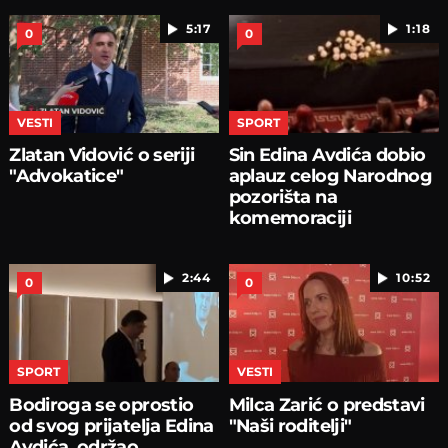
5:17
1:18
0
0
VESTI
SPORT
Zlatan Vidović o seriji
Sin Edina Avdića dobio
"Advokatice"
aplauz celog Narodnog
pozorišta na
komemoraciji
2:44
10:52
0
0
SPORT
VESTI
Bodiroga se oprostio
Milca Zarić o predstavi
od svog prijatelja Edina
"Naši roditelji"
Avdića, održao