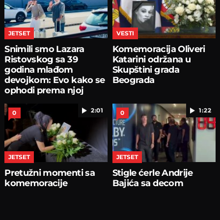
JETSET
VESTI
Snimili smo Lazara
Komemoracija Oliveri
Ristovskog sa 39
Katarini održana u
godina mlađom
Skupštini grada
devojkom: Evo kako se
Beograda
ophodi prema njoj
2:01
1:22
0
0
JETSET
JETSET
Pretužni momenti sa
Stigle ćerle Andrije
komemoracije
Bajića sa decom