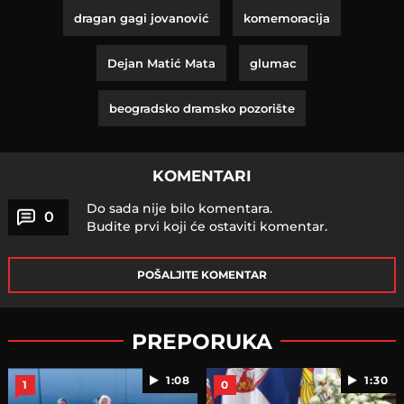
dragan gagi jovanović
komemoracija
Dejan Matić Mata
glumac
beogradsko dramsko pozorište
KOMENTARI
Do sada nije bilo komentara.
0
Budite prvi koji će ostaviti komentar.
POŠALJITE KOMENTAR
PREPORUKA
1:08
1:30
1
0