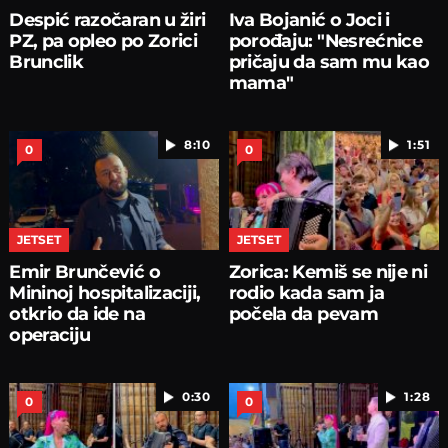
Despić razočaran u žiri
Iva Bojanić o Joci i
PZ, pa opleo po Zorici
porođaju: "Nesrećnice
Brunclik
pričaju da sam mu kao
mama"
8:10
1:51
0
0
JETSET
JETSET
Emir Brunčević o
Zorica: Kemiš se nije ni
Mininoj hospitalizaciji,
rodio kada sam ja
otkrio da ide na
počela da pevam
operaciju
0:30
1:28
0
0