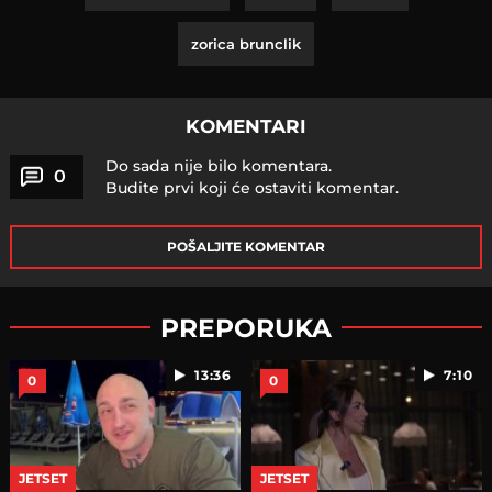
zorica brunclik
KOMENTARI
Do sada nije bilo komentara.
0
Budite prvi koji će ostaviti komentar.
POŠALJITE KOMENTAR
PREPORUKA
13:36
7:10
0
0
JETSET
JETSET