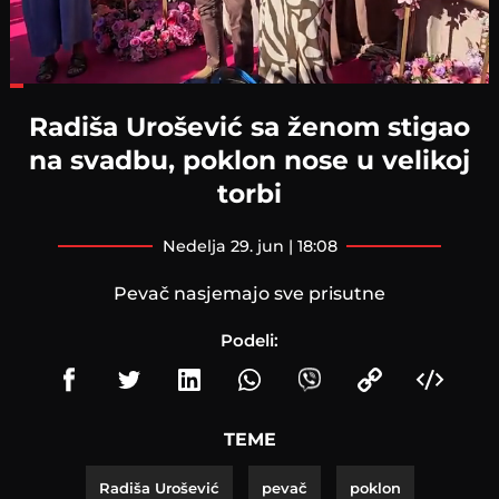
Loaded
:
25.26%
Radiša Urošević sa ženom stigao
na svadbu, poklon nose u velikoj
torbi
nedelja 29. jun | 18:08
Pevač nasjemajo sve prisutne
Podeli:
TEME
Radiša Urošević
pevač
poklon