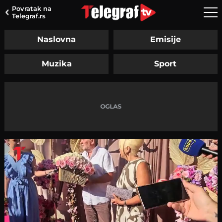
Povratak na
Telegraf.rs
Naslovna
Emisije
Muzika
Sport