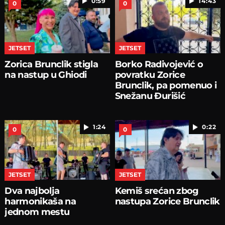
0:59
14:43
0
0
JETSET
JETSET
Zorica Brunclik stigla
Borko Radivojević o
na nastup u Ghiodi
povratku Zorice
Brunclik, pa pomenuo i
Snežanu Đurišić
1:24
0:22
0
0
JETSET
JETSET
Dva najbolja
Kemiš srećan zbog
harmonikaša na
nastupa Zorice Brunclik
jednom mestu