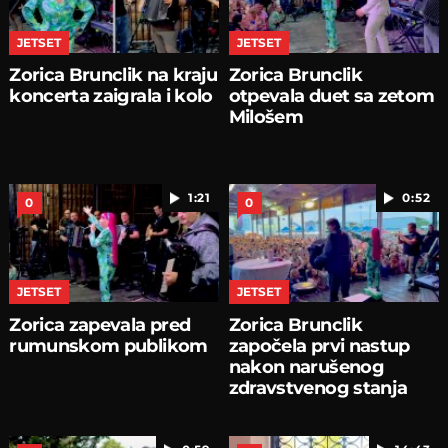
JETSET
JETSET
Zorica Brunclik na kraju
Zorica Brunclik
koncerta zaigrala i kolo
otpevala duet sa zetom
Milošem
1:21
0:52
0
0
JETSET
JETSET
Zorica zapevala pred
Zorica Brunclik
rumunskom publikom
započela prvi nastup
nakon narušenog
zdravstvenog stanja